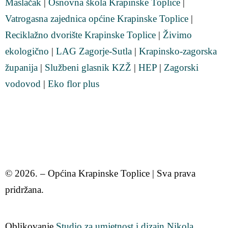
Maslačak
|
Osnovna škola Krapinske Toplice
|
Vatrogasna zajednica općine Krapinske Toplice
|
Reciklažno dvorište Krapinske Toplice
|
Živimo
ekologično
|
LAG Zagorje-Sutla
|
Krapinsko-zagorska
županija
|
Službeni glasnik KZŽ
|
HEP
|
Zagorski
vodovod
|
Eko flor plus
© 2026. – Općina Krapinske Toplice | Sva prava
pridržana.
Oblikovanje
Studio za umjetnost i dizajn Nikola