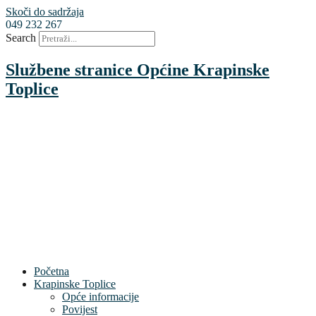
Skoči do sadržaja
049 232 267
Search
Službene stranice Općine Krapinske
Toplice
Početna
Krapinske Toplice
Opće informacije
Povijest