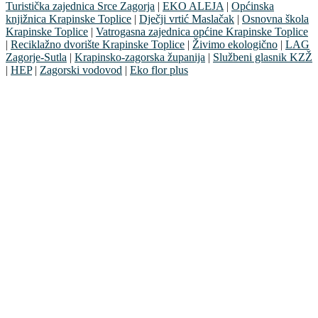
Turistička zajednica Srce Zagorja
|
EKO ALEJA
|
Općinska
knjižnica Krapinske Toplice
|
Dječji vrtić Maslačak
|
Osnovna škola
Krapinske Toplice
|
Vatrogasna zajednica općine Krapinske Toplice
|
Reciklažno dvorište Krapinske Toplice
|
Živimo ekologično
|
LAG
Zagorje-Sutla
|
Krapinsko-zagorska županija
|
Službeni glasnik KZŽ
|
HEP
|
Zagorski vodovod
|
Eko flor plus