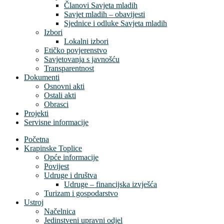
Članovi Savjeta mladih
Savjet mladih – obavijesti
Sjednice i odluke Savjeta mladih
Izbori
Lokalni izbori
Etičko povjerenstvo
Savjetovanja s javnošću
Transparentnost
Dokumenti
Osnovni akti
Ostali akti
Obrasci
Projekti
Servisne informacije
Početna
Krapinske Toplice
Opće informacije
Povijest
Udruge i društva
Udruge – financijska izvješća
Turizam i gospodarstvo
Ustroj
Načelnica
Jedinstveni upravni odjel