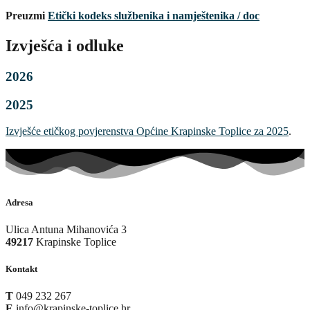
Preuzmi
Etički kodeks službenika i namještenika / doc
Izvješća i odluke
2026
2025
Izvješće etičkog povjerenstva Općine Krapinske Toplice za 2025
.
Adresa
Ulica Antuna Mihanovića 3
49217
Krapinske Toplice
Kontakt
T
049 232 267
E
info@krapinske-toplice.hr