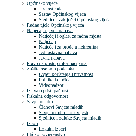
Općinsko vijeće
Javnost rada
Sastav Općinskog vijeća
Sjednice i zaključci Općinskog vijeća
Radna tijela Općinskog vijeća
Natječaji i javna nabava
Natječaji i oglasi za radna mjesta
Natječaji
Natječaji za prodaju nekretnina
Jednostavna nabava
Javna nabava
Pravo na pristup informacijama
Zaštita osobnih podataka
Uvjeti korištenja i privatnost
Politika kolačića
Videonadzor
Izjava o pristupačnosti
Fiskalna odgovornost
Savjet mladih
Članovi Savjeta mladih
Savjet mladih – obavijesti
Sjednice i odluke Savjeta mladih
Izbori
Lokalni izbori
Etičko povjerenstvo