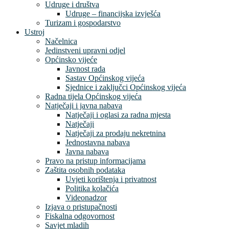
Udruge i društva
Udruge – financijska izvješća
Turizam i gospodarstvo
Ustroj
Načelnica
Jedinstveni upravni odjel
Općinsko vijeće
Javnost rada
Sastav Općinskog vijeća
Sjednice i zaključci Općinskog vijeća
Radna tijela Općinskog vijeća
Natječaji i javna nabava
Natječaji i oglasi za radna mjesta
Natječaji
Natječaji za prodaju nekretnina
Jednostavna nabava
Javna nabava
Pravo na pristup informacijama
Zaštita osobnih podataka
Uvjeti korištenja i privatnost
Politika kolačića
Videonadzor
Izjava o pristupačnosti
Fiskalna odgovornost
Savjet mladih