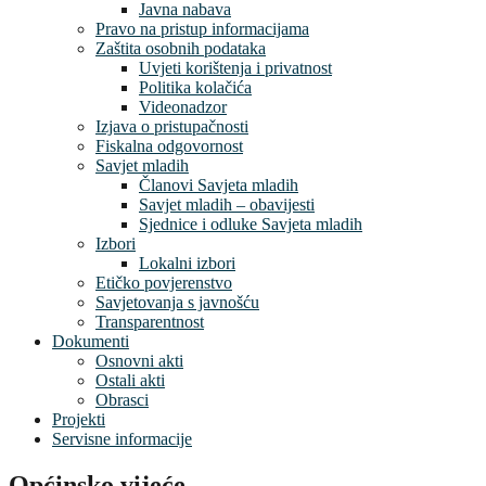
Javna nabava
Pravo na pristup informacijama
Zaštita osobnih podataka
Uvjeti korištenja i privatnost
Politika kolačića
Videonadzor
Izjava o pristupačnosti
Fiskalna odgovornost
Savjet mladih
Članovi Savjeta mladih
Savjet mladih – obavijesti
Sjednice i odluke Savjeta mladih
Izbori
Lokalni izbori
Etičko povjerenstvo
Savjetovanja s javnošću
Transparentnost
Dokumenti
Osnovni akti
Ostali akti
Obrasci
Projekti
Servisne informacije
Općinsko vijeće