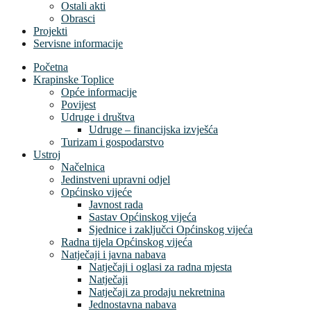
Ostali akti
Obrasci
Projekti
Servisne informacije
Početna
Krapinske Toplice
Opće informacije
Povijest
Udruge i društva
Udruge – financijska izvješća
Turizam i gospodarstvo
Ustroj
Načelnica
Jedinstveni upravni odjel
Općinsko vijeće
Javnost rada
Sastav Općinskog vijeća
Sjednice i zaključci Općinskog vijeća
Radna tijela Općinskog vijeća
Natječaji i javna nabava
Natječaji i oglasi za radna mjesta
Natječaji
Natječaji za prodaju nekretnina
Jednostavna nabava