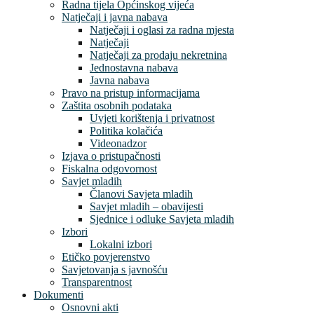
Radna tijela Općinskog vijeća
Natječaji i javna nabava
Natječaji i oglasi za radna mjesta
Natječaji
Natječaji za prodaju nekretnina
Jednostavna nabava
Javna nabava
Pravo na pristup informacijama
Zaštita osobnih podataka
Uvjeti korištenja i privatnost
Politika kolačića
Videonadzor
Izjava o pristupačnosti
Fiskalna odgovornost
Savjet mladih
Članovi Savjeta mladih
Savjet mladih – obavijesti
Sjednice i odluke Savjeta mladih
Izbori
Lokalni izbori
Etičko povjerenstvo
Savjetovanja s javnošću
Transparentnost
Dokumenti
Osnovni akti