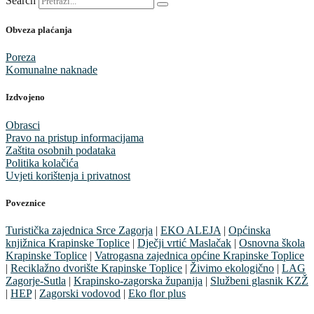
Search
Obveza plaćanja
Poreza
Komunalne naknade
Izdvojeno
Obrasci
Pravo na pristup informacijama
Zaštita osobnih podataka
Politika kolačića
Uvjeti korištenja i privatnost
Poveznice
Turistička zajednica Srce Zagorja
|
EKO ALEJA
|
Općinska
knjižnica Krapinske Toplice
|
Dječji vrtić Maslačak
|
Osnovna škola
Krapinske Toplice
|
Vatrogasna zajednica općine Krapinske Toplice
|
Reciklažno dvorište Krapinske Toplice
|
Živimo ekologično
|
LAG
Zagorje-Sutla
|
Krapinsko-zagorska županija
|
Službeni glasnik KZŽ
|
HEP
|
Zagorski vodovod
|
Eko flor plus