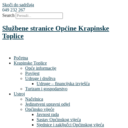
Skoči do sadržaja
049 232 267
Search
Službene stranice Općine Krapinske
Toplice
Početna
Krapinske Toplice
Opće informacije
Povijest
Udruge i društva
Udruge – financijska izvješća
Turizam i gospodarstvo
Ustroj
Načelnica
Jedinstveni upravni odjel
Općinsko vijeće
Javnost rada
Sastav Općinskog vijeća
Sjednice i zaključci Općinskog vijeća