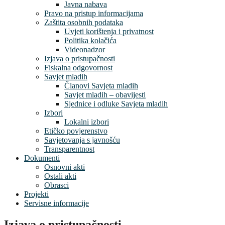
Javna nabava
Pravo na pristup informacijama
Zaštita osobnih podataka
Uvjeti korištenja i privatnost
Politika kolačića
Videonadzor
Izjava o pristupačnosti
Fiskalna odgovornost
Savjet mladih
Članovi Savjeta mladih
Savjet mladih – obavijesti
Sjednice i odluke Savjeta mladih
Izbori
Lokalni izbori
Etičko povjerenstvo
Savjetovanja s javnošću
Transparentnost
Dokumenti
Osnovni akti
Ostali akti
Obrasci
Projekti
Servisne informacije
Izjava o pristupačnosti