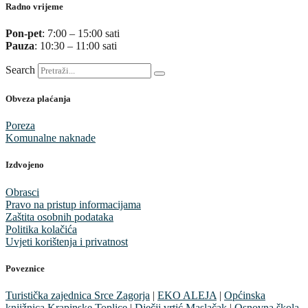
Radno vrijeme
Pon-pet
: 7:00 – 15:00 sati
Pauza
: 10:30 – 11:00 sati
Search
Obveza plaćanja
Poreza
Komunalne naknade
Izdvojeno
Obrasci
Pravo na pristup informacijama
Zaštita osobnih podataka
Politika kolačića
Uvjeti korištenja i privatnost
Poveznice
Turistička zajednica Srce Zagorja
|
EKO ALEJA
|
Općinska
knjižnica Krapinske Toplice
|
Dječji vrtić Maslačak
|
Osnovna škola