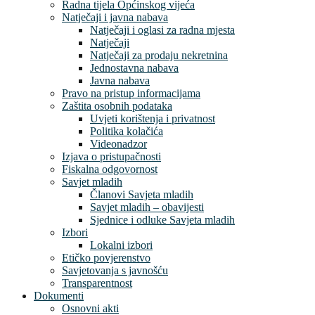
Radna tijela Općinskog vijeća
Natječaji i javna nabava
Natječaji i oglasi za radna mjesta
Natječaji
Natječaji za prodaju nekretnina
Jednostavna nabava
Javna nabava
Pravo na pristup informacijama
Zaštita osobnih podataka
Uvjeti korištenja i privatnost
Politika kolačića
Videonadzor
Izjava o pristupačnosti
Fiskalna odgovornost
Savjet mladih
Članovi Savjeta mladih
Savjet mladih – obavijesti
Sjednice i odluke Savjeta mladih
Izbori
Lokalni izbori
Etičko povjerenstvo
Savjetovanja s javnošću
Transparentnost
Dokumenti
Osnovni akti