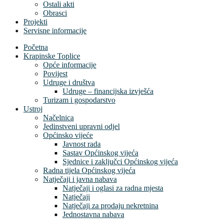
Ostali akti
Obrasci
Projekti
Servisne informacije
Početna
Krapinske Toplice
Opće informacije
Povijest
Udruge i društva
Udruge – financijska izvješća
Turizam i gospodarstvo
Ustroj
Načelnica
Jedinstveni upravni odjel
Općinsko vijeće
Javnost rada
Sastav Općinskog vijeća
Sjednice i zaključci Općinskog vijeća
Radna tijela Općinskog vijeća
Natječaji i javna nabava
Natječaji i oglasi za radna mjesta
Natječaji
Natječaji za prodaju nekretnina
Jednostavna nabava