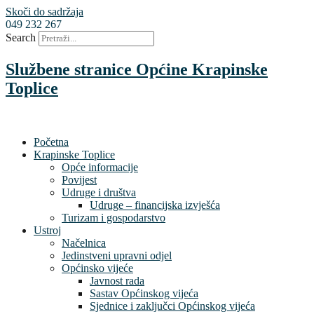
Skoči do sadržaja
049 232 267
Search
Službene stranice Općine Krapinske
Toplice
Početna
Krapinske Toplice
Opće informacije
Povijest
Udruge i društva
Udruge – financijska izvješća
Turizam i gospodarstvo
Ustroj
Načelnica
Jedinstveni upravni odjel
Općinsko vijeće
Javnost rada
Sastav Općinskog vijeća
Sjednice i zaključci Općinskog vijeća