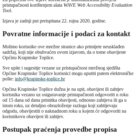
pristupačnosti korištenjem alata
WAVE Web Accessibility Evaluation
Tool
.
Izjava je zadnji put preispitana 22. rujna 2020. godine.
Povratne informacije i podaci za kontakt
Molimo korisnike ove mrežne stranice ako primijete neusklađen
sadržaj, koji nije obuhvaćen ovom izjavom, da o tome obavijeste
Općinu Krapinske Toplice.
Sve upite i sugestije vezane uz pristupačnost mrežnog sjedišta
Općine Krapinske Toplice korisnici mogu uputiti putem elektroničke
pošte:
info@krapinske-toplice.hr
Općina Krapinske Toplice dužna je na upit, obavijest ili zahtjev
korisnika vezano uz osiguravanje pristupačnosti odgovoriti u roku
od 15 dana od dana primitka obavijesti, odnosno zahtjeva ili ga u
istom roku, uz detaljno obrazloženje razloga koji zahtijevaju
odgodu, obavijestiti o naknadnom roku u kojem će odgovoriti na
korisnikovu obavijest ili zahtjev.
Postupak praćenja provedbe propisa