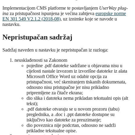
Implementacijom CMS platforme te postavljanjem
UserWay
plug-
ina
za pristupačnost ispunjena je većina zahtjeva
europske norme
EN 301 549 V2.1.2 (2018-08)
, uz iznimke koje se navode u
nastavku.
Nepristupačan sadržaj
Sadržaj naveden u nastavku je nepristupačan iz razloga:
neusklađenosti sa Zakonom
pojedine .pdf datoteke sadržane u objavama nisu u
cijelosti nastale izvozom iz izvorišne datoteke iz alata
Microsoft Office Word uz odabir opcija za
pristupačnost, već skeniranjem tiskanih dokumenata,
odnosno nisu pristupačne jer nisu prikladno
pripremljene za čitače ekrana;
dio slika i datoteka nema prikladan tekstualni opis (alt
tekst);
.pdf datoteke otvaraju se u novom prozoru (tabu)
preglednika, a .doc i .ppt datoteke dostupne su
isključivo kao datoteke za preuzimanje;
dio poveznica nije podcrtan, odnosno ne sadrži
prikladne tekstualne opise.