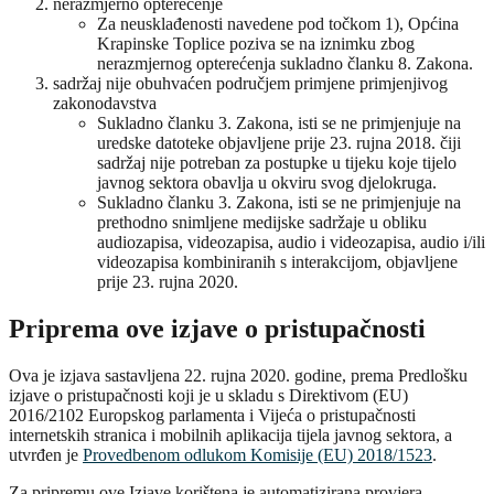
nerazmjerno opterećenje
Za neusklađenosti navedene pod točkom 1), Općina
Krapinske Toplice poziva se na iznimku zbog
nerazmjernog opterećenja sukladno članku 8. Zakona.
sadržaj nije obuhvaćen područjem primjene primjenjivog
zakonodavstva
Sukladno članku 3. Zakona, isti se ne primjenjuje na
uredske datoteke objavljene prije 23. rujna 2018. čiji
sadržaj nije potreban za postupke u tijeku koje tijelo
javnog sektora obavlja u okviru svog djelokruga.
Sukladno članku 3. Zakona, isti se ne primjenjuje na
prethodno snimljene medijske sadržaje u obliku
audiozapisa, videozapisa, audio i videozapisa, audio i/ili
videozapisa kombiniranih s interakcijom, objavljene
prije 23. rujna 2020.
Priprema ove izjave o pristupačnosti
Ova je izjava sastavljena 22. rujna 2020. godine, prema Predlošku
izjave o pristupačnosti koji je u skladu s Direktivom (EU)
2016/2102 Europskog parlamenta i Vijeća o pristupačnosti
internetskih stranica i mobilnih aplikacija tijela javnog sektora, a
utvrđen je
Provedbenom odlukom Komisije (EU) 2018/1523
.
Za pripremu ove Izjave korištena je automatizirana provjera