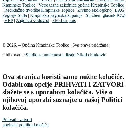
Krapinske Toplice
|
Vatrogasna zajednica općine Krapinske Toplice
|
Reciklažno dvorište Krapinske Toplice
|
Živimo ekologično
|
LAG
Zagorje-Sutla
|
Krapinsko-zagorska županija
|
Službeni glasnik KZŽ
|
HEP
|
Zagorski vodovod
|
Eko flor plus
© 2026. – Općina Krapinske Toplice | Sva prava pridržana.
Oblikovanje
Studio za umjetnost i dizajn Nikola Sinković
Ova stranica koristi samo nužne kolačiće.
Odabirom opcije PRIHVATI I ZATVORI
slažete se s uporabom kolačića. Više o
njihovoj uporabi saznajte u našoj Politici
kolačića.
Prihvati i zatvori
pogledaj politiku kolačića