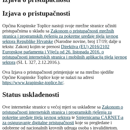
Izjava o pristupačnosti
Općina Krapinske Toplice nastoji svoje mrežne stranice učiniti
pristupačnima u skladu sa
Zakonom o pristupačnosti mrežnih
stranica i programskih rješenja za pokretne uređaje tijela javnog
sektora Republike Hrvatske
(Narodne novine, broj 17/19; dalje u
tekstu: Zakon) kojim se prenosi
Direktiva (EU) 2016/2102
Europskog parlamenta i Vijeća od 26. listopada 2016. o
pristupačnosti internetskih stranica i mobilnih aplikacija tijela javnog
sektora
(SL L 327, 2.12.2016.).
Ova Izjava o pristupačnosti primjenjuje se na mrežno sjedište
Općine Krapinske Toplice koje se nalazi na adresi
https://www.krapinske-toplice.hr/
.
Status usklađenosti
Ove internetske stranice u većoj mjeri su usklađene sa
Zakonom o
pristupačnosti internetskih stranica i programskih rješenja za
pokretne uređaje tijela javnog sektora
te
Smjernicama CARNET-a
za osiguravanje digitalne pristupačnosti
koje su pregledane i
odobrene od nacionalnih krovnih udruga osoba s invaliditetom.