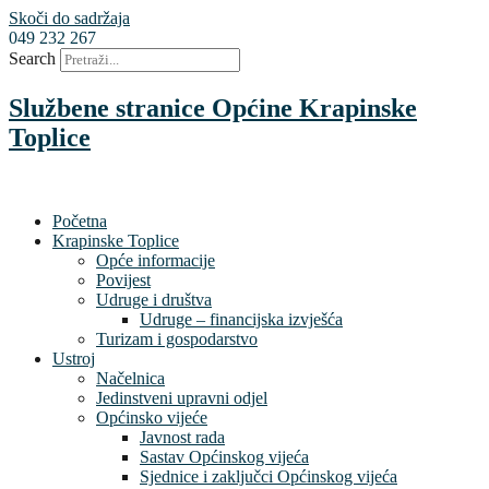
Skoči do sadržaja
049 232 267
Search
Službene stranice Općine Krapinske
Toplice
Početna
Krapinske Toplice
Opće informacije
Povijest
Udruge i društva
Udruge – financijska izvješća
Turizam i gospodarstvo
Ustroj
Načelnica
Jedinstveni upravni odjel
Općinsko vijeće
Javnost rada
Sastav Općinskog vijeća
Sjednice i zaključci Općinskog vijeća