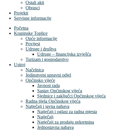
Ostali akti
Obrasci
Projekti
Servisne informacije
Početna
Krapinske Toplice
Opće informacije
Povijest
Udruge i društva
Udruge – financijska izvješća
Turizam i gospodarstvo
Ustroj
Načelnica
Jedinstveni upravni odjel
Općinsko vijeće
Javnost rada
Sastav Općinskog vijeća
Sjednice i zaključci Općinskog vijeća
Radna tijela Općinskog vijeća
Natječaji i javna nabava
Natječaji i oglasi za radna mjesta
Natječaji
Natječaji za prodaju nekretnina
Jednostavna nabava