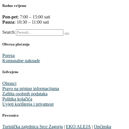
Radno vrijeme
Pon-pet
: 7:00 – 15:00 sati
Pauza
: 10:30 – 11:00 sati
Search
Obveza plaćanja
Poreza
Komunalne naknade
Izdvojeno
Obrasci
Pravo na pristup informacijama
Zaštita osobnih podataka
Politika kolačića
Uvjeti korištenja i privatnost
Poveznice
Turistička zajednica Srce Zagorja
|
EKO ALEJA
|
Općinska