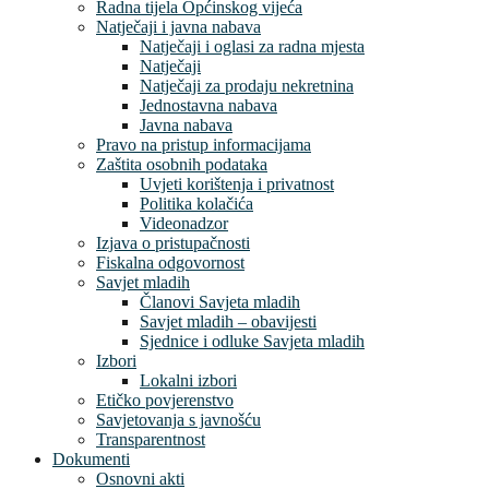
Radna tijela Općinskog vijeća
Natječaji i javna nabava
Natječaji i oglasi za radna mjesta
Natječaji
Natječaji za prodaju nekretnina
Jednostavna nabava
Javna nabava
Pravo na pristup informacijama
Zaštita osobnih podataka
Uvjeti korištenja i privatnost
Politika kolačića
Videonadzor
Izjava o pristupačnosti
Fiskalna odgovornost
Savjet mladih
Članovi Savjeta mladih
Savjet mladih – obavijesti
Sjednice i odluke Savjeta mladih
Izbori
Lokalni izbori
Etičko povjerenstvo
Savjetovanja s javnošću
Transparentnost
Dokumenti
Osnovni akti