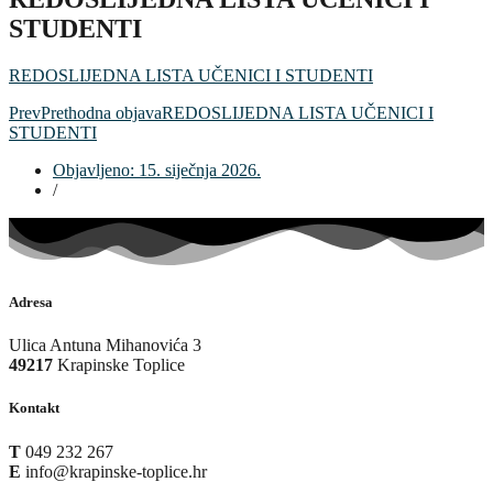
STUDENTI
REDOSLIJEDNA LISTA UČENICI I STUDENTI
Prev
Prethodna objava
REDOSLIJEDNA LISTA UČENICI I
STUDENTI
Objavljeno:
15. siječnja 2026.
/
Adresa
Ulica Antuna Mihanovića 3
49217
Krapinske Toplice
Kontakt
T
049 232 267
E
info@krapinske-toplice.hr