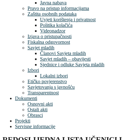
Javna nabava
Pravo na pristup informacijama
Zaštita osobnih podataka
Uvjeti korištenja i privatnost
Politika kolačića
Videonadzor
Izjava o pristupačnosti
Fiskalna odgovornost
Savjet mladih
Članovi Savjeta mladih
Savjet mladih – obavijesti
Sjednice i odluke Savjeta mladih
Izbori
Lokalni izbori
Etičko povjerenstvo
Savjetovanja s javnošću
Transparentnost
Dokumenti
Osnovni akti
Ostali akti
Obrasci
Projekti
Servisne informacije
REDOSLIJEDNA LISTA UČENICI I