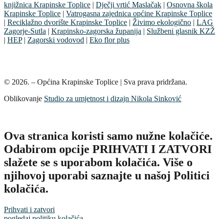
knjižnica Krapinske Toplice
|
Dječji vrtić Maslačak
|
Osnovna škola
Krapinske Toplice
|
Vatrogasna zajednica općine Krapinske Toplice
|
Reciklažno dvorište Krapinske Toplice
|
Živimo ekologično
|
LAG
Zagorje-Sutla
|
Krapinsko-zagorska županija
|
Službeni glasnik KZŽ
|
HEP
|
Zagorski vodovod
|
Eko flor plus
© 2026. – Općina Krapinske Toplice | Sva prava pridržana.
Oblikovanje
Studio za umjetnost i dizajn Nikola Sinković
Ova stranica koristi samo nužne kolačiće.
Odabirom opcije PRIHVATI I ZATVORI
slažete se s uporabom kolačića. Više o
njihovoj uporabi saznajte u našoj Politici
kolačića.
Prihvati i zatvori
pogledaj politiku kolačića