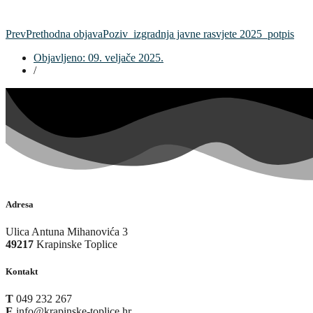
Prev
Prethodna objava
Poziv_izgradnja javne rasvjete 2025_potpis
Objavljeno:
09. veljače 2025.
/
Adresa
Ulica Antuna Mihanovića 3
49217
Krapinske Toplice
Kontakt
T
049 232 267
E
info@krapinske-toplice.hr