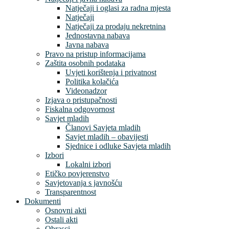
Natječaji i oglasi za radna mjesta
Natječaji
Natječaji za prodaju nekretnina
Jednostavna nabava
Javna nabava
Pravo na pristup informacijama
Zaštita osobnih podataka
Uvjeti korištenja i privatnost
Politika kolačića
Videonadzor
Izjava o pristupačnosti
Fiskalna odgovornost
Savjet mladih
Članovi Savjeta mladih
Savjet mladih – obavijesti
Sjednice i odluke Savjeta mladih
Izbori
Lokalni izbori
Etičko povjerenstvo
Savjetovanja s javnošću
Transparentnost
Dokumenti
Osnovni akti
Ostali akti
Obrasci