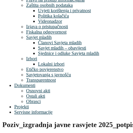
Zaštita osobnih podataka
Uvjeti korištenja i privatnost
Politika kolačića
Videonadzor
Izjava o pristupačnosti
Fiskalna odgovornost
Savjet mladih
Članovi Savjeta mladih
Savjet mladih – obavijesti
Sjednice i odluke Savjeta mladih
Izbori
Lokalni izbori
Etičko povjerenstvo
Savjetovanja s javnošću
Transparentnost
Dokumenti
Osnovni akti
Ostali akti
Obrasci
Projekti
Servisne informacije
Poziv_izgradnja javne rasvjete 2025_potpi