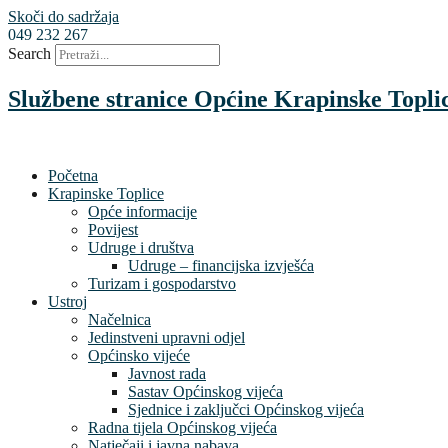
Skoči do sadržaja
049 232 267
Search
Službene stranice Općine Krapinske Topli
Početna
Krapinske Toplice
Opće informacije
Povijest
Udruge i društva
Udruge – financijska izvješća
Turizam i gospodarstvo
Ustroj
Načelnica
Jedinstveni upravni odjel
Općinsko vijeće
Javnost rada
Sastav Općinskog vijeća
Sjednice i zaključci Općinskog vijeća
Radna tijela Općinskog vijeća
Natječaji i javna nabava