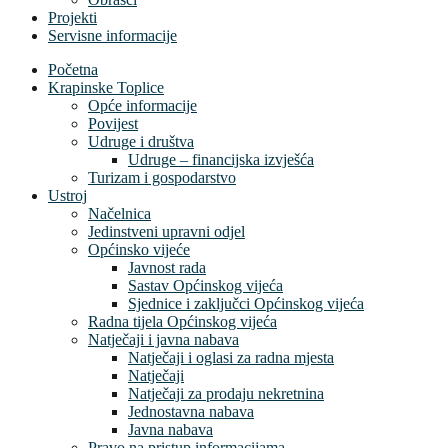
Projekti
Servisne informacije
Početna
Krapinske Toplice
Opće informacije
Povijest
Udruge i društva
Udruge – financijska izvješća
Turizam i gospodarstvo
Ustroj
Načelnica
Jedinstveni upravni odjel
Općinsko vijeće
Javnost rada
Sastav Općinskog vijeća
Sjednice i zaključci Općinskog vijeća
Radna tijela Općinskog vijeća
Natječaji i javna nabava
Natječaji i oglasi za radna mjesta
Natječaji
Natječaji za prodaju nekretnina
Jednostavna nabava
Javna nabava
Pravo na pristup informacijama