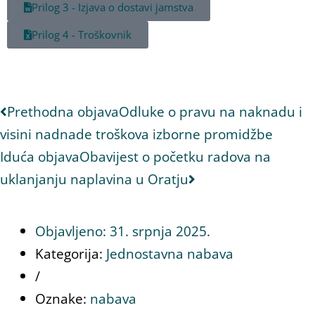
Prilog 3 - Izjava o dostavi jamstva
Prilog 4 - Troškovnik
Prethodna objava
Odluke o pravu na naknadu i
visini nadnade troškova izborne promidžbe
Iduća objava
Obavijest o početku radova na
uklanjanju naplavina u Oratju
Objavljeno:
31. srpnja 2025.
Kategorija:
Jednostavna nabava
/
Oznake:
nabava