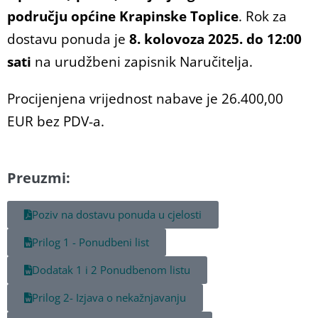
području općine Krapinske Toplice
. Rok za
dostavu ponuda je
8. kolovoza 2025. do 12:00
sati
na urudžbeni zapisnik Naručitelja.
Procijenjena vrijednost nabave je 26.400,00
EUR bez PDV-a.
Preuzmi:
Poziv na dostavu ponuda u cjelosti
Prilog 1 - Ponudbeni list
Dodatak 1 i 2 Ponudbenom listu
Prilog 2- Izjava o nekažnjavanju