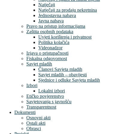
Natječaji
Natječaji za prodaju nekretnina
Jednostavna nabava
Javna nabava
Pravo na pristup informacijama
Zaštita osobnih podataka
Uvjeti korištenja i privatnost
Politika kolačića
Videonadzor
Izjava o pristupačnosti
Fiskalna odgovornost
Savjet mladih
Članovi Savjeta mladih
Savjet mladih – obavijesti
Sjednice i odluke Savjeta mladih
Izbori
Lokalni izbori
Etičko povjerenstvo
Savjetovanja s javnošću
Transparentnost
Dokumenti
Osnovni akti
Ostali akti
Obrasci
Projekti