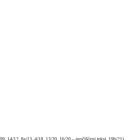
, 14/12, 8a/13, 4/18, 13/20, 16/20 – pročišćeni tekst, 19b/21)