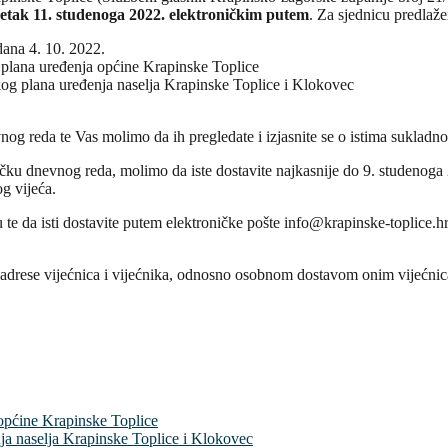
etak 11. studenoga 2022. elektroničkim putem
. Za sjednicu predlaž
dana 4. 10. 2022.
 plana uređenja općine Krapinske Toplice
kog plana uređenja naselja Krapinske Toplice i Klokovec
og reda te Vas molimo da ih pregledate i izjasnite se o istima suklad
čku dnevnog reda, molimo da iste dostavite najkasnije do 9. studenoga 20
g vijeća.
e da isti dostavite putem elektroničke pošte info@krapinske-toplice.h
e adrese vijećnica i vijećnika, odnosno osobnom dostavom onim vijećnic
 općine Krapinske Toplice
ja naselja Krapinske Toplice i Klokovec