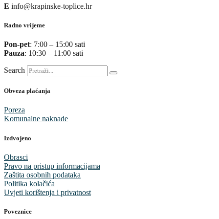
E
info@krapinske-toplice.hr
Radno vrijeme
Pon-pet
: 7:00 – 15:00 sati
Pauza
: 10:30 – 11:00 sati
Search
Obveza plaćanja
Poreza
Komunalne naknade
Izdvojeno
Obrasci
Pravo na pristup informacijama
Zaštita osobnih podataka
Politika kolačića
Uvjeti korištenja i privatnost
Poveznice