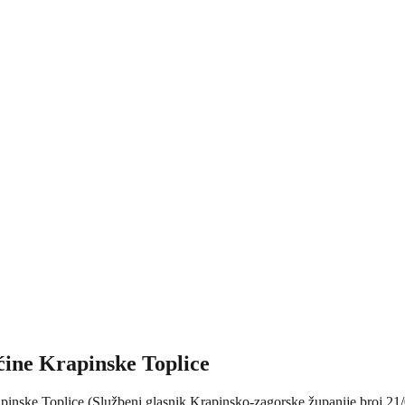
ćine Krapinske Toplice
nske Toplice (Službeni glasnik Krapinsko-zagorske županije broj 21/09