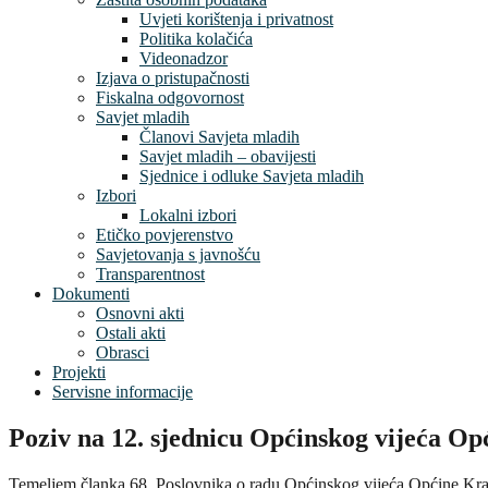
Uvjeti korištenja i privatnost
Politika kolačića
Videonadzor
Izjava o pristupačnosti
Fiskalna odgovornost
Savjet mladih
Članovi Savjeta mladih
Savjet mladih – obavijesti
Sjednice i odluke Savjeta mladih
Izbori
Lokalni izbori
Etičko povjerenstvo
Savjetovanja s javnošću
Transparentnost
Dokumenti
Osnovni akti
Ostali akti
Obrasci
Projekti
Servisne informacije
Poziv na 12. sjednicu Općinskog vijeća Op
Temeljem članka 68. Poslovnika o radu Općinskog vijeća Općine Krapi