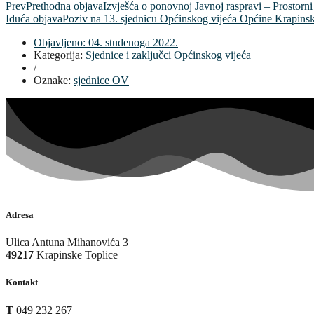
Prev
Prethodna objava
Izvješća o ponovnoj Javnoj raspravi – Prostorni 
Iduća objava
Poziv na 13. sjednicu Općinskog vijeća Općine Krapins
Objavljeno:
04. studenoga 2022.
Kategorija:
Sjednice i zaključci Općinskog vijeća
/
Oznake:
sjednice OV
Adresa
Ulica Antuna Mihanovića 3
49217
Krapinske Toplice
Kontakt
T
049 232 267