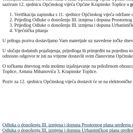
sazivam 12. sjednicu Općinskog vijeća Općine Krapinske Toplice u
p
Verifikacija zapisnika s 11. sjednice Općinskog vijeća održane 
Prijedlog Odluke o donošenju III. izmjena i dopuna Prostornog
Prijedlog Odluke o donošenju III. izmjena i dopuna Urbanistič
Vijećnička pitanja
U prilogu poziva dostavljamo Vam materijale uz navedene točke dnevn
U slučaju dodatnih pojašnjenja, prijedloga ili primjedbi na pojedinu to
odnosno odgovor te isti na vrijeme dostavili svim članovima Općinsko
O točkama dnevnog reda molimo izjašnjavanje na priloženom obrascu t
Toplice, Antuna Mihanovića 3, Krapinske Toplice.
Poziv za 12. sjednicu Općinskog vijeća dostavit će se na elektroničk
Odluka o donošenju III. izmjena i dopuna Prostornog plana uređenja
Odluka o donošenju III. izmjena i dopuna Urbanističkog plana uređen