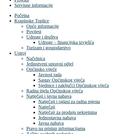
Servisne informacije
Početna
Krapinske Toplice
Opće informacije
Povijest
Udruge i društva
Udruge – financijska izvješća
Turizam i gospodarstvo
Ustroj
Načelnica
Jedinstveni upravni odjel
Općinsko vijeće
Javnost rada
Sastav Općinskog vijeća
Sjednice i zaključci Općinskog vijeća
Radna tijela Općinskog vijeća
Natječaji i javna nabava
Natječaji i oglasi za radna mjesta
Natječaji
Natječaji za prodaju nekretnina
Jednostavna nabava
Javna nabava
Pravo na pristup informacijama
Zaštita osobnih podataka