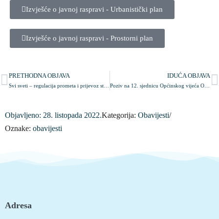
Izvješće o javnoj raspravi - Urbanistički plan
Izvješće o javnoj raspravi - Prostorni plan
PRETHODNA OBJAVA
IDUĆA OBJAVA
Svi sveti – regulacija prometa i prijevoz starijih i slabije pokretnih osoba
Poziv na 12. sjednicu Općinskog vijeća Općine Krapinske Toplice
Objavljeno:
28. listopada 2022.
Kategorija:
Obavijesti
/
Oznake:
obavijesti
Adresa