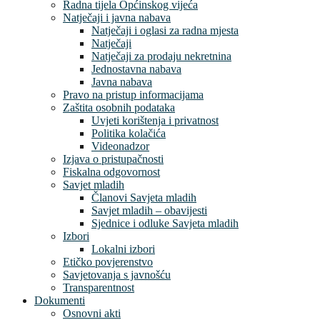
Radna tijela Općinskog vijeća
Natječaji i javna nabava
Natječaji i oglasi za radna mjesta
Natječaji
Natječaji za prodaju nekretnina
Jednostavna nabava
Javna nabava
Pravo na pristup informacijama
Zaštita osobnih podataka
Uvjeti korištenja i privatnost
Politika kolačića
Videonadzor
Izjava o pristupačnosti
Fiskalna odgovornost
Savjet mladih
Članovi Savjeta mladih
Savjet mladih – obavijesti
Sjednice i odluke Savjeta mladih
Izbori
Lokalni izbori
Etičko povjerenstvo
Savjetovanja s javnošću
Transparentnost
Dokumenti
Osnovni akti