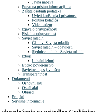
Javna nabava
Pravo na pristup informacijama
Zaštita osobnih podataka
Uvjeti korištenja i privatnost
Politika kolačića
Videonadzor
Izjava o pristupačnosti
Fiskalna odgovornost
Savjet mladih
Članovi Savjeta mladih
Savjet mladih – obavijesti
Sjednice i odluke Savjeta mladih
Izbori
Lokalni izbori
Etičko povjerenstvo
Savjetovanja s javnošću
Transparentnost
Dokumenti
Osnovni akti
Ostali akti
Obrasci
Projekti
Servisne informacije
obrazloženje uz prijedlog Godišnjeg