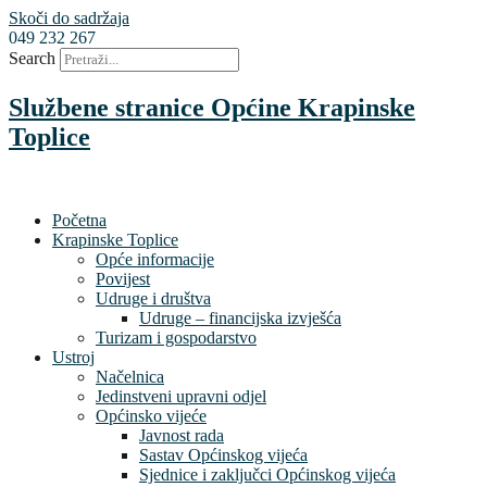
Skoči do sadržaja
049 232 267
Search
Službene stranice Općine Krapinske
Toplice
Početna
Krapinske Toplice
Opće informacije
Povijest
Udruge i društva
Udruge – financijska izvješća
Turizam i gospodarstvo
Ustroj
Načelnica
Jedinstveni upravni odjel
Općinsko vijeće
Javnost rada
Sastav Općinskog vijeća
Sjednice i zaključci Općinskog vijeća