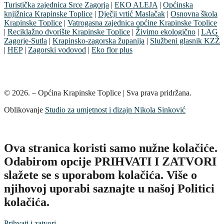
Turistička zajednica Srce Zagorja
|
EKO ALEJA
|
Općinska
knjižnica Krapinske Toplice
|
Dječji vrtić Maslačak
|
Osnovna škola
Krapinske Toplice
|
Vatrogasna zajednica općine Krapinske Toplice
|
Reciklažno dvorište Krapinske Toplice
|
Živimo ekologično
|
LAG
Zagorje-Sutla
|
Krapinsko-zagorska županija
|
Službeni glasnik KZŽ
|
HEP
|
Zagorski vodovod
|
Eko flor plus
© 2026. – Općina Krapinske Toplice | Sva prava pridržana.
Oblikovanje
Studio za umjetnost i dizajn Nikola Sinković
Ova stranica koristi samo nužne kolačiće.
Odabirom opcije PRIHVATI I ZATVORI
slažete se s uporabom kolačića. Više o
njihovoj uporabi saznajte u našoj Politici
kolačića.
Prihvati i zatvori