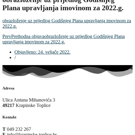
Plana upravljanja imovinom za 2022.g.
obrazloženje uz prijedlog Godišnjeg Plana upravljanja imovinom za
2022.g.
Prev
Prethodna objava
obrazloženje uz prijedlog Godišnjeg Plana
upravljanja imovinom za 2022.g.
Objavljeno:
24. veljače 2022.
/
Adresa
Ulica Antuna Mihanovića 3
49217
Krapinske Toplice
Kontakt
T
049 232 267
E
info@krapinske-toplice.hr