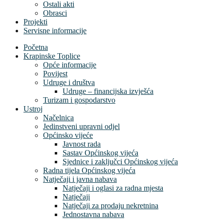
Ostali akti
Obrasci
Projekti
Servisne informacije
Početna
Krapinske Toplice
Opće informacije
Povijest
Udruge i društva
Udruge – financijska izvješća
Turizam i gospodarstvo
Ustroj
Načelnica
Jedinstveni upravni odjel
Općinsko vijeće
Javnost rada
Sastav Općinskog vijeća
Sjednice i zaključci Općinskog vijeća
Radna tijela Općinskog vijeća
Natječaji i javna nabava
Natječaji i oglasi za radna mjesta
Natječaji
Natječaji za prodaju nekretnina
Jednostavna nabava