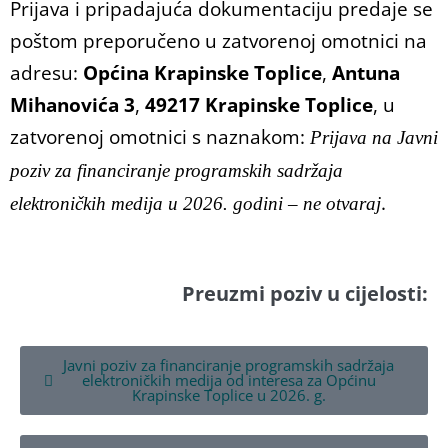
Prijava i pripadajuća dokumentaciju predaje se
poštom preporučeno u zatvorenoj omotnici na
adresu:
Općina Krapinske Toplice
,
Antuna
Mihanovića 3
,
49217 Krapinske Toplice
, u
zatvorenoj omotnici s naznakom:
Prijava na Javni
poziv za financiranje programskih sadržaja
.
elektroničkih medija u 2026. godini – ne otvaraj
Preuzmi poziv u cijelosti:
Javni poziv za financiranje programskih sadržaja
elektroničkih medija od interesa za Općinu
Krapinske Toplice u 2026. g.