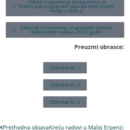
Odluka o raspisivanju Javnog poziva za
financiranje programskih sadržaja elektroničkih
medija u 2026. g.
Zaključak o financiranju programskih sadržaja
elektroničkih medija u 2026. godini
Preuzmi obrasce:
Obrazac br. 1
Obrazac br. 2
Obrazac br. 3
Prethodna objava
Kreću radovi u Maloj Erpenji: