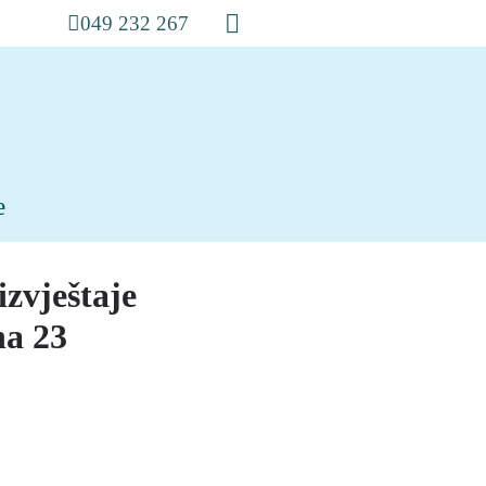
049 232 267
e
izvještaje
na 23