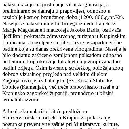
nalazi ukazuju na postojanje visinskog naselja, a
preliminarno se datiraju u prapovijest, odnosno u
razdoblje kasnog brončanog doba (1200.-800.g.pr.Kr).
Naselje se nalazilo na vrhu brijega između kapele sv.
Marije Magdalene i mauzoleja Jakoba Badla, osnivača
lječilišta i pokretača zdravstvenog turizma u Krapinskim
Toplicama, a naseljene su bile i južne te zapadne vršne
padine koje su danas prekrivene vinogradima. Naselje je
bilo dodatno zaštićeno zemljanom palisadom odnosno
bedemom, koji okružuje lokalitet na južnoj i zapadnoj
padini brijega. Osim izvrsnog strateškog položaja zbog
dobrog vizualnog pregleda nad velikim dijelom
Zagorja, ovo je uz Tuheljske (Sv. Križ) i Stubičke
Toplice (Kamenjak), već treće prapovijesno naselje u
Krapinsko-zagorskoj županiji, pronađeno u blizini
termalnih izvora.
Arheološko nalazište bit će predloženo
Konzervatorskom odjelu u Krapini za pokretanje
postupka preventivne zaštite pri Ministarstvu kulture,