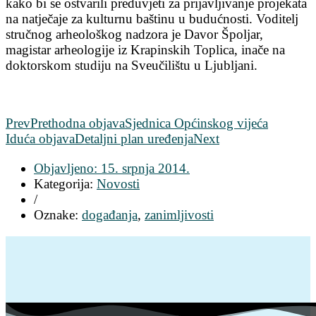
kako bi se ostvarili preduvjeti za prijavljivanje projekata
na natječaje za kulturnu baštinu u budućnosti. Voditelj
stručnog arheološkog nadzora je Davor Špoljar,
magistar arheologije iz Krapinskih Toplica, inače na
doktorskom studiju na Sveučilištu u Ljubljani.
Prev
Prethodna objava
Sjednica Općinskog vijeća
Iduća objava
Detaljni plan uređenja
Next
Objavljeno:
15. srpnja 2014.
Kategorija:
Novosti
/
Oznake:
događanja
,
zanimljivosti