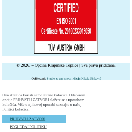
© 2026. – Općina Krapinske Toplice | Sva prava pridržana.
Oblikovanje
Studio za umjetnost i dizajn Nikola Sinković
Ova stranica koristi samo nužne kolačiće. Odabirom
opcije PRIHVATI I ZATVORI slažete se s uporabom
kolačića. Više o njihovoj uporabi saznajte u našoj
Politici kolačića.
PRIHVATI I ZATVORI
POGLEDAJ POLITIKU