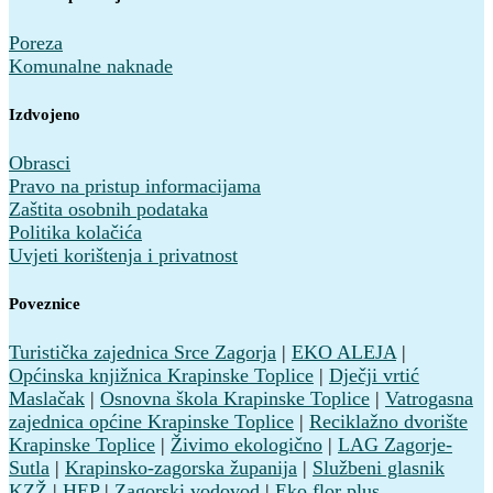
Poreza
Komunalne naknade
Izdvojeno
Obrasci
Pravo na pristup informacijama
Zaštita osobnih podataka
Politika kolačića
Uvjeti korištenja i privatnost
Poveznice
Turistička zajednica Srce Zagorja
|
EKO ALEJA
|
Općinska knjižnica Krapinske Toplice
|
Dječji vrtić
Maslačak
|
Osnovna škola Krapinske Toplice
|
Vatrogasna
zajednica općine Krapinske Toplice
|
Reciklažno dvorište
Krapinske Toplice
|
Živimo ekologično
|
LAG Zagorje-
Sutla
|
Krapinsko-zagorska županija
|
Službeni glasnik
KZŽ
|
HEP
|
Zagorski vodovod
|
Eko flor plus