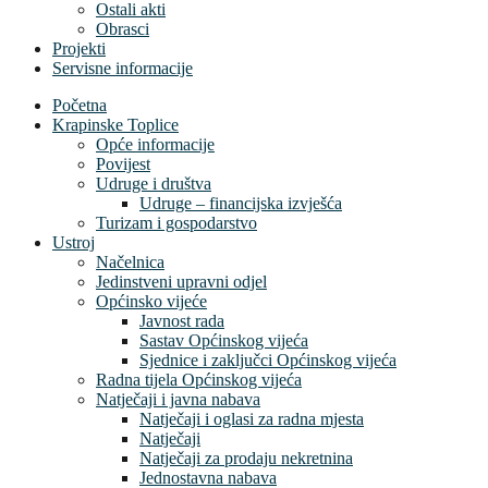
Ostali akti
Obrasci
Projekti
Servisne informacije
Početna
Krapinske Toplice
Opće informacije
Povijest
Udruge i društva
Udruge – financijska izvješća
Turizam i gospodarstvo
Ustroj
Načelnica
Jedinstveni upravni odjel
Općinsko vijeće
Javnost rada
Sastav Općinskog vijeća
Sjednice i zaključci Općinskog vijeća
Radna tijela Općinskog vijeća
Natječaji i javna nabava
Natječaji i oglasi za radna mjesta
Natječaji
Natječaji za prodaju nekretnina
Jednostavna nabava