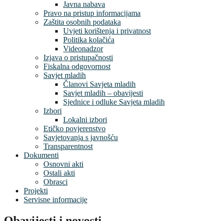
Javna nabava
Pravo na pristup informacijama
Zaštita osobnih podataka
Uvjeti korištenja i privatnost
Politika kolačića
Videonadzor
Izjava o pristupačnosti
Fiskalna odgovornost
Savjet mladih
Članovi Savjeta mladih
Savjet mladih – obavijesti
Sjednice i odluke Savjeta mladih
Izbori
Lokalni izbori
Etičko povjerenstvo
Savjetovanja s javnošću
Transparentnost
Dokumenti
Osnovni akti
Ostali akti
Obrasci
Projekti
Servisne informacije
Obavijesti i novosti