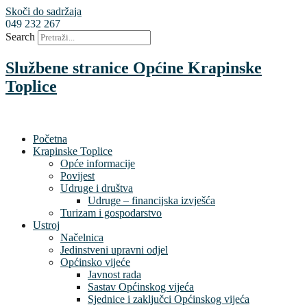
Skoči do sadržaja
049 232 267
Search
Službene stranice Općine Krapinske
Toplice
Početna
Krapinske Toplice
Opće informacije
Povijest
Udruge i društva
Udruge – financijska izvješća
Turizam i gospodarstvo
Ustroj
Načelnica
Jedinstveni upravni odjel
Općinsko vijeće
Javnost rada
Sastav Općinskog vijeća
Sjednice i zaključci Općinskog vijeća