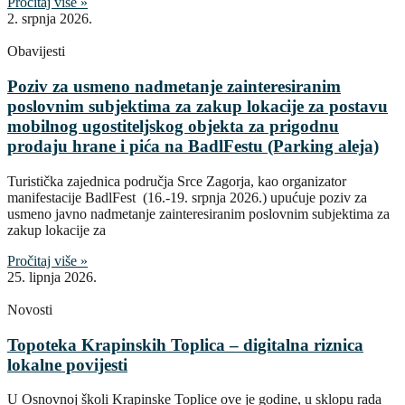
Pročitaj više »
2. srpnja 2026.
Obavijesti
Poziv za usmeno nadmetanje zainteresiranim
poslovnim subjektima za zakup lokacije za postavu
mobilnog ugostiteljskog objekta za prigodnu
prodaju hrane i pića na BadlFestu (Parking aleja)
Turistička zajednica područja Srce Zagorja, kao organizator
manifestacije BadlFest (16.-19. srpnja 2026.) upućuje poziv za
usmeno javno nadmetanje zainteresiranim poslovnim subjektima za
zakup lokacije za
Pročitaj više »
25. lipnja 2026.
Novosti
Topoteka Krapinskih Toplica – digitalna riznica
lokalne povijesti
U Osnovnoj školi Krapinske Toplice ove je godine, u sklopu rada