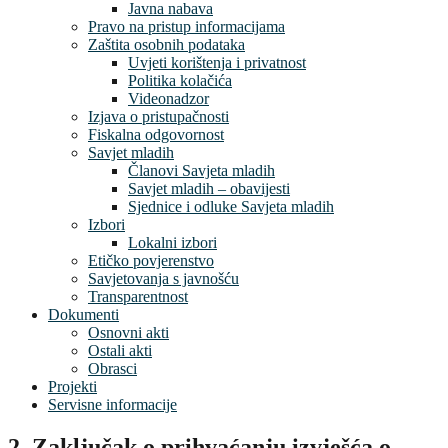
Javna nabava
Pravo na pristup informacijama
Zaštita osobnih podataka
Uvjeti korištenja i privatnost
Politika kolačića
Videonadzor
Izjava o pristupačnosti
Fiskalna odgovornost
Savjet mladih
Članovi Savjeta mladih
Savjet mladih – obavijesti
Sjednice i odluke Savjeta mladih
Izbori
Lokalni izbori
Etičko povjerenstvo
Savjetovanja s javnošću
Transparentnost
Dokumenti
Osnovni akti
Ostali akti
Obrasci
Projekti
Servisne informacije
2. Zaključak o prihvaćanju izvješća o