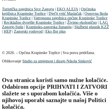
Turistička zajednica Srce Zagorja
|
EKO ALEJA
|
Općinska
knjižnica Krapinske Toplice
|
Dječji vrtić Maslačak
|
Osnovna škola
Krapinske Toplice
|
Vatrogasna zajednica općine Krapinske Toplice
|
Reciklažno dvorište Krapinske Toplice
|
Živimo ekologično
|
LAG
Zagorje-Sutla
|
Krapinsko-zagorska županija
|
Službeni glasnik KZŽ
|
HEP
|
Zagorski vodovod
|
Eko flor plus
© 2026. – Općina Krapinske Toplice | Sva prava pridržana.
Oblikovanje
Studio za umjetnost i dizajn Nikola Sinković
Ova stranica koristi samo nužne kolačiće.
Odabirom opcije PRIHVATI I ZATVORI
slažete se s uporabom kolačića. Više o
njihovoj uporabi saznajte u našoj Politici
kolačića.