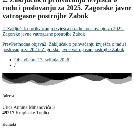
radu i poslovanju za 2025. Zagorske javne
vatrogasne postrojbe Zabok
2. Zaključak o prihvaćanju izvješća o radu i poslovanju za 2025.
Zagorske javne vatrogasne postrojbe Zabok
Prev
Prethodna objava
2. Zaključak o prihvaćanju izvješća o radu i
poslovanju za 2025. Zagorske javne vatrogasne postrojbe Zabok
Objavljeno:
13. svibnja 2026.
/
Adresa
Ulica Antuna Mihanovića 3
49217
Krapinske Toplice
Kontakt