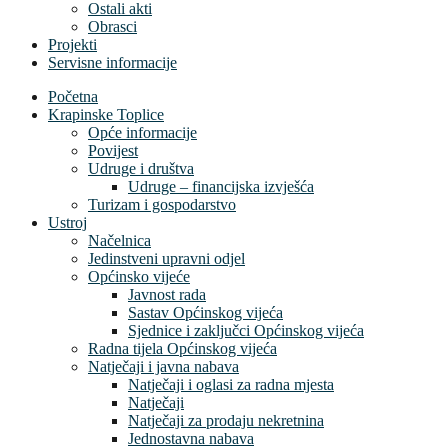
Ostali akti
Obrasci
Projekti
Servisne informacije
Početna
Krapinske Toplice
Opće informacije
Povijest
Udruge i društva
Udruge – financijska izvješća
Turizam i gospodarstvo
Ustroj
Načelnica
Jedinstveni upravni odjel
Općinsko vijeće
Javnost rada
Sastav Općinskog vijeća
Sjednice i zaključci Općinskog vijeća
Radna tijela Općinskog vijeća
Natječaji i javna nabava
Natječaji i oglasi za radna mjesta
Natječaji
Natječaji za prodaju nekretnina
Jednostavna nabava