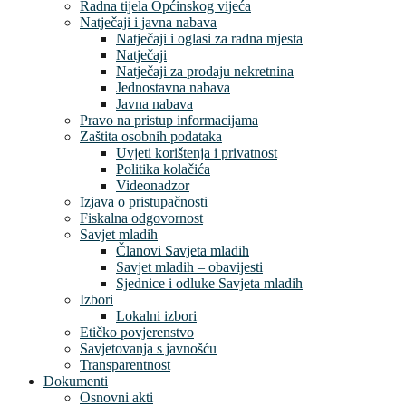
Radna tijela Općinskog vijeća
Natječaji i javna nabava
Natječaji i oglasi za radna mjesta
Natječaji
Natječaji za prodaju nekretnina
Jednostavna nabava
Javna nabava
Pravo na pristup informacijama
Zaštita osobnih podataka
Uvjeti korištenja i privatnost
Politika kolačića
Videonadzor
Izjava o pristupačnosti
Fiskalna odgovornost
Savjet mladih
Članovi Savjeta mladih
Savjet mladih – obavijesti
Sjednice i odluke Savjeta mladih
Izbori
Lokalni izbori
Etičko povjerenstvo
Savjetovanja s javnošću
Transparentnost
Dokumenti
Osnovni akti