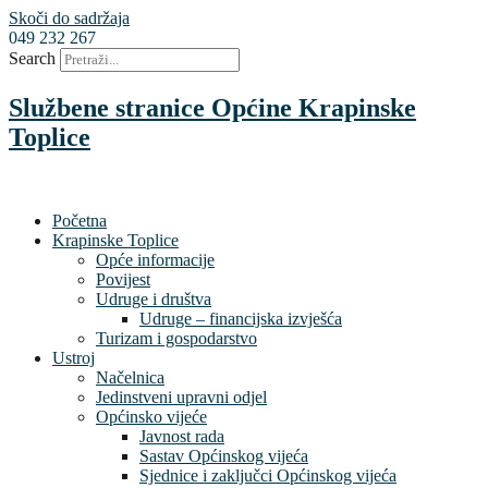
Skoči do sadržaja
049 232 267
Search
Službene stranice Općine Krapinske
Toplice
Početna
Krapinske Toplice
Opće informacije
Povijest
Udruge i društva
Udruge – financijska izvješća
Turizam i gospodarstvo
Ustroj
Načelnica
Jedinstveni upravni odjel
Općinsko vijeće
Javnost rada
Sastav Općinskog vijeća
Sjednice i zaključci Općinskog vijeća