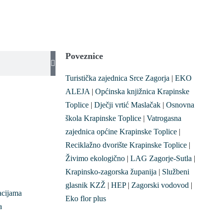
Poveznice
Turistička zajednica Srce Zagorja
|
EKO
ALEJA
|
Općinska knjižnica Krapinske
Toplice
|
Dječji vrtić Maslačak
|
Osnovna
škola Krapinske Toplice
|
Vatrogasna
zajednica općine Krapinske Toplice
|
Reciklažno dvorište Krapinske Toplice
|
Živimo ekologično
|
LAG Zagorje-Sutla
|
Krapinsko-zagorska županija
|
Službeni
glasnik KZŽ
|
HEP
|
Zagorski vodovod
|
acijama
Eko flor plus
a