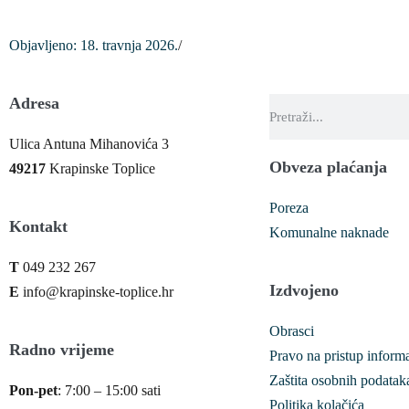
Objavljeno:
18. travnja 2026.
/
Adresa
Ulica Antuna Mihanovića 3
Obveza plaćanja
49217
Krapinske Toplice
Poreza
Kontakt
Komunalne naknade
T
049 232 267
Izdvojeno
E
info@krapinske-toplice.hr
Obrasci
Radno vrijeme
Pravo na pristup inform
Zaštita osobnih podatak
Pon-pet
: 7:00 – 15:00 sati
Politika kolačića