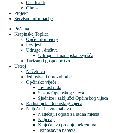
Ostali akti
Obrasci
Projekti
Servisne informacije
Početna
Krapinske Toplice
Opće informacije
Povijest
Udruge i društva
Udruge – financijska izvješća
Turizam i gospodarstvo
Ustroj
Načelnica
Jedinstveni upravni odjel
Općinsko vijeće
Javnost rada
Sastav Općinskog vijeća
Sjednice i zaključci Općinskog vijeća
Radna tijela Općinskog vijeća
Natječaji i javna nabava
Natječaji i oglasi za radna mjesta
Natječaji
Natječaji za prodaju nekretnina
Jednostavna nabava