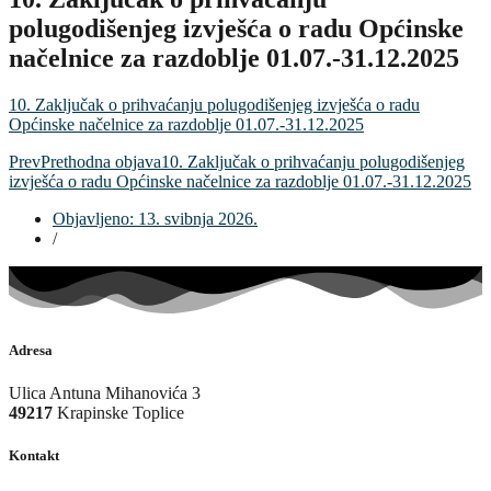
polugodišenjeg izvješća o radu Općinske
načelnice za razdoblje 01.07.-31.12.2025
10. Zaključak o prihvaćanju polugodišenjeg izvješća o radu
Općinske načelnice za razdoblje 01.07.-31.12.2025
Prev
Prethodna objava
10. Zaključak o prihvaćanju polugodišenjeg
izvješća o radu Općinske načelnice za razdoblje 01.07.-31.12.2025
Objavljeno:
13. svibnja 2026.
/
Adresa
Ulica Antuna Mihanovića 3
49217
Krapinske Toplice
Kontakt