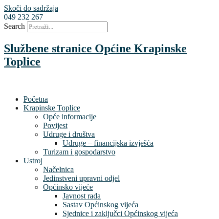
Skoči do sadržaja
049 232 267
Search
Službene stranice Općine Krapinske
Toplice
Početna
Krapinske Toplice
Opće informacije
Povijest
Udruge i društva
Udruge – financijska izvješća
Turizam i gospodarstvo
Ustroj
Načelnica
Jedinstveni upravni odjel
Općinsko vijeće
Javnost rada
Sastav Općinskog vijeća
Sjednice i zaključci Općinskog vijeća