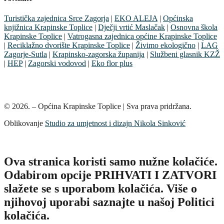
Turistička zajednica Srce Zagorja
|
EKO ALEJA
|
Općinska
knjižnica Krapinske Toplice
|
Dječji vrtić Maslačak
|
Osnovna škola
Krapinske Toplice
|
Vatrogasna zajednica općine Krapinske Toplice
|
Reciklažno dvorište Krapinske Toplice
|
Živimo ekologično
|
LAG
Zagorje-Sutla
|
Krapinsko-zagorska županija
|
Službeni glasnik KZŽ
|
HEP
|
Zagorski vodovod
|
Eko flor plus
© 2026. – Općina Krapinske Toplice | Sva prava pridržana.
Oblikovanje
Studio za umjetnost i dizajn Nikola Sinković
Ova stranica koristi samo nužne kolačiće.
Odabirom opcije PRIHVATI I ZATVORI
slažete se s uporabom kolačića. Više o
njihovoj uporabi saznajte u našoj Politici
kolačića.