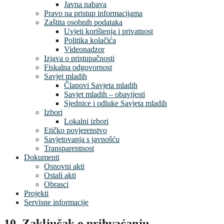
Javna nabava
Pravo na pristup informacijama
Zaštita osobnih podataka
Uvjeti korištenja i privatnost
Politika kolačića
Videonadzor
Izjava o pristupačnosti
Fiskalna odgovornost
Savjet mladih
Članovi Savjeta mladih
Savjet mladih – obavijesti
Sjednice i odluke Savjeta mladih
Izbori
Lokalni izbori
Etičko povjerenstvo
Savjetovanja s javnošću
Transparentnost
Dokumenti
Osnovni akti
Ostali akti
Obrasci
Projekti
Servisne informacije
10. Zaključak o prihvaćanju