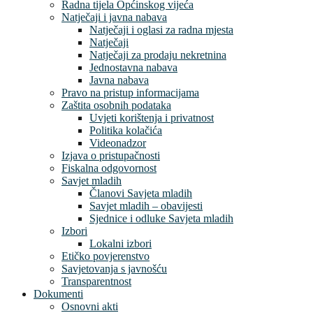
Radna tijela Općinskog vijeća
Natječaji i javna nabava
Natječaji i oglasi za radna mjesta
Natječaji
Natječaji za prodaju nekretnina
Jednostavna nabava
Javna nabava
Pravo na pristup informacijama
Zaštita osobnih podataka
Uvjeti korištenja i privatnost
Politika kolačića
Videonadzor
Izjava o pristupačnosti
Fiskalna odgovornost
Savjet mladih
Članovi Savjeta mladih
Savjet mladih – obavijesti
Sjednice i odluke Savjeta mladih
Izbori
Lokalni izbori
Etičko povjerenstvo
Savjetovanja s javnošću
Transparentnost
Dokumenti
Osnovni akti