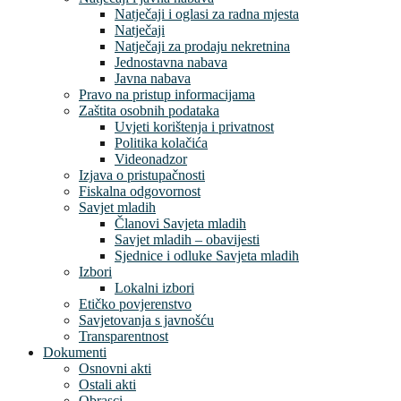
Natječaji i oglasi za radna mjesta
Natječaji
Natječaji za prodaju nekretnina
Jednostavna nabava
Javna nabava
Pravo na pristup informacijama
Zaštita osobnih podataka
Uvjeti korištenja i privatnost
Politika kolačića
Videonadzor
Izjava o pristupačnosti
Fiskalna odgovornost
Savjet mladih
Članovi Savjeta mladih
Savjet mladih – obavijesti
Sjednice i odluke Savjeta mladih
Izbori
Lokalni izbori
Etičko povjerenstvo
Savjetovanja s javnošću
Transparentnost
Dokumenti
Osnovni akti
Ostali akti
Obrasci