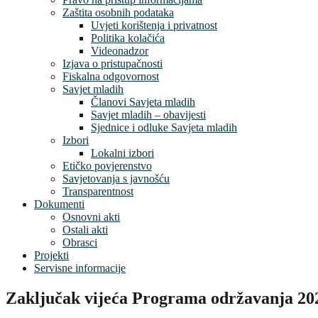
Zaštita osobnih podataka
Uvjeti korištenja i privatnost
Politika kolačića
Videonadzor
Izjava o pristupačnosti
Fiskalna odgovornost
Savjet mladih
Članovi Savjeta mladih
Savjet mladih – obavijesti
Sjednice i odluke Savjeta mladih
Izbori
Lokalni izbori
Etičko povjerenstvo
Savjetovanja s javnošću
Transparentnost
Dokumenti
Osnovni akti
Ostali akti
Obrasci
Projekti
Servisne informacije
Zaključak vijeća Programa održavanja 20