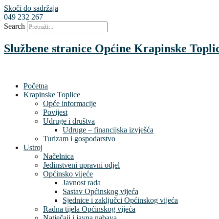
Skoči do sadržaja
049 232 267
Search
Službene stranice Općine Krapinske Topli
Početna
Krapinske Toplice
Opće informacije
Povijest
Udruge i društva
Udruge – financijska izvješća
Turizam i gospodarstvo
Ustroj
Načelnica
Jedinstveni upravni odjel
Općinsko vijeće
Javnost rada
Sastav Općinskog vijeća
Sjednice i zaključci Općinskog vijeća
Radna tijela Općinskog vijeća
Natječaji i javna nabava