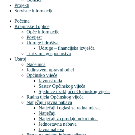
Projekti
Servisne informacije
Početna
Krapinske Toplice
Opće informacije
Povijest
Udruge i društva
Udruge – financijska izvješća
Turizam i gospodarstvo
Ustroj
Načelnica
Jedinstveni upravni odjel
Općinsko vijeće
Javnost rada
Sastav Općinskog vijeća
Sjednice i zaključci Općinskog vijeća
Radna tijela Općinskog vijeća
Natječaji i javna nabava
Natječaji i oglasi za radna mjesta
Natječaji
Natječaji za prodaju nekretnina
Jednostavna nabava
Javna nabava
Pravo na pristup informacijama