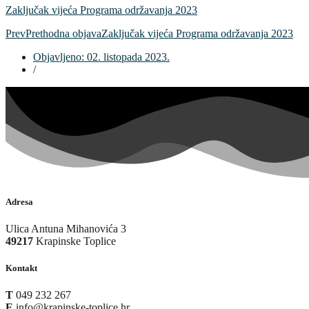
Zaključak vijeća Programa održavanja 2023
Prev
Prethodna objava
Zaključak vijeća Programa održavanja 2023
Objavljeno:
02. listopada 2023.
/
Adresa
Ulica Antuna Mihanovića 3
49217
Krapinske Toplice
Kontakt
T
049 232 267
E
info@krapinske-toplice.hr