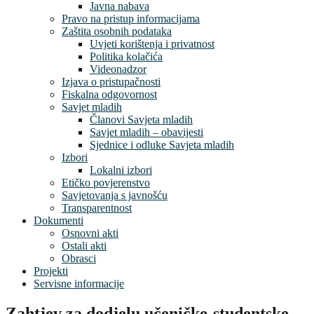
Javna nabava
Pravo na pristup informacijama
Zaštita osobnih podataka
Uvjeti korištenja i privatnost
Politika kolačića
Videonadzor
Izjava o pristupačnosti
Fiskalna odgovornost
Savjet mladih
Članovi Savjeta mladih
Savjet mladih – obavijesti
Sjednice i odluke Savjeta mladih
Izbori
Lokalni izbori
Etičko povjerenstvo
Savjetovanja s javnošću
Transparentnost
Dokumenti
Osnovni akti
Ostali akti
Obrasci
Projekti
Servisne informacije
Zahtjev za dodjelu učeničke-studentske