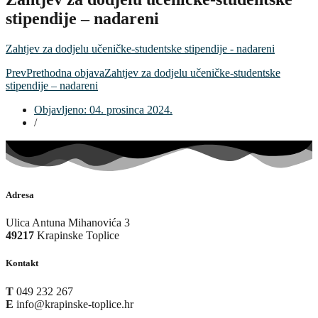
stipendije – nadareni
Zahtjev za dodjelu učeničke-studentske stipendije - nadareni
Prev
Prethodna objava
Zahtjev za dodjelu učeničke-studentske
stipendije – nadareni
Objavljeno:
04. prosinca 2024.
/
Adresa
Ulica Antuna Mihanovića 3
49217
Krapinske Toplice
Kontakt
T
049 232 267
E
info@krapinske-toplice.hr