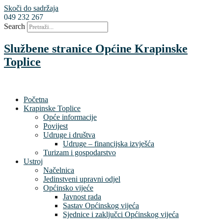
Skoči do sadržaja
049 232 267
Search
Službene stranice Općine Krapinske
Toplice
Početna
Krapinske Toplice
Opće informacije
Povijest
Udruge i društva
Udruge – financijska izvješća
Turizam i gospodarstvo
Ustroj
Načelnica
Jedinstveni upravni odjel
Općinsko vijeće
Javnost rada
Sastav Općinskog vijeća
Sjednice i zaključci Općinskog vijeća