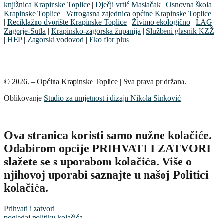
knjižnica Krapinske Toplice
|
Dječji vrtić Maslačak
|
Osnovna škola
Krapinske Toplice
|
Vatrogasna zajednica općine Krapinske Toplice
|
Reciklažno dvorište Krapinske Toplice
|
Živimo ekologično
|
LAG
Zagorje-Sutla
|
Krapinsko-zagorska županija
|
Službeni glasnik KZŽ
|
HEP
|
Zagorski vodovod
|
Eko flor plus
© 2026. – Općina Krapinske Toplice | Sva prava pridržana.
Oblikovanje
Studio za umjetnost i dizajn Nikola Sinković
Ova stranica koristi samo nužne kolačiće.
Odabirom opcije PRIHVATI I ZATVORI
slažete se s uporabom kolačića. Više o
njihovoj uporabi saznajte u našoj Politici
kolačića.
Prihvati i zatvori
pogledaj politiku kolačića