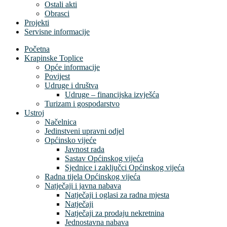
Ostali akti
Obrasci
Projekti
Servisne informacije
Početna
Krapinske Toplice
Opće informacije
Povijest
Udruge i društva
Udruge – financijska izvješća
Turizam i gospodarstvo
Ustroj
Načelnica
Jedinstveni upravni odjel
Općinsko vijeće
Javnost rada
Sastav Općinskog vijeća
Sjednice i zaključci Općinskog vijeća
Radna tijela Općinskog vijeća
Natječaji i javna nabava
Natječaji i oglasi za radna mjesta
Natječaji
Natječaji za prodaju nekretnina
Jednostavna nabava