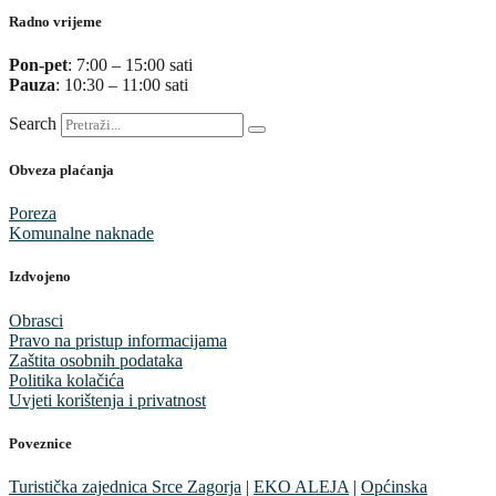
Radno vrijeme
Pon-pet
: 7:00 – 15:00 sati
Pauza
: 10:30 – 11:00 sati
Search
Obveza plaćanja
Poreza
Komunalne naknade
Izdvojeno
Obrasci
Pravo na pristup informacijama
Zaštita osobnih podataka
Politika kolačića
Uvjeti korištenja i privatnost
Poveznice
Turistička zajednica Srce Zagorja
|
EKO ALEJA
|
Općinska