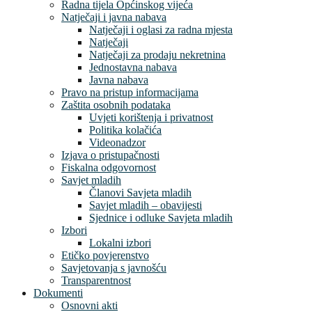
Radna tijela Općinskog vijeća
Natječaji i javna nabava
Natječaji i oglasi za radna mjesta
Natječaji
Natječaji za prodaju nekretnina
Jednostavna nabava
Javna nabava
Pravo na pristup informacijama
Zaštita osobnih podataka
Uvjeti korištenja i privatnost
Politika kolačića
Videonadzor
Izjava o pristupačnosti
Fiskalna odgovornost
Savjet mladih
Članovi Savjeta mladih
Savjet mladih – obavijesti
Sjednice i odluke Savjeta mladih
Izbori
Lokalni izbori
Etičko povjerenstvo
Savjetovanja s javnošću
Transparentnost
Dokumenti
Osnovni akti