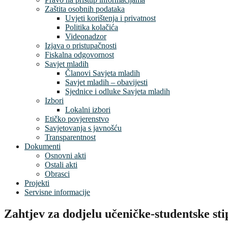
Zaštita osobnih podataka
Uvjeti korištenja i privatnost
Politika kolačića
Videonadzor
Izjava o pristupačnosti
Fiskalna odgovornost
Savjet mladih
Članovi Savjeta mladih
Savjet mladih – obavijesti
Sjednice i odluke Savjeta mladih
Izbori
Lokalni izbori
Etičko povjerenstvo
Savjetovanja s javnošću
Transparentnost
Dokumenti
Osnovni akti
Ostali akti
Obrasci
Projekti
Servisne informacije
Zahtjev za dodjelu učeničke-studentske sti