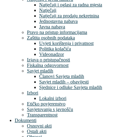
Natječaji i oglasi za radna mjesta
Natječaji
Natječaji za prodaju nekretnina
Jednostavna nabava
Javna nabava
Pravo na pristup informacijama
Zaštita osobnih podataka
Uvjeti korištenja i privatnost
Politika kolačića
Videonadzor
Izjava o pristupačnosti
Fiskalna odgovornost
Savjet mladih
Članovi Savjeta mladih
Savjet mladih – obavijesti
Sjednice i odluke Savjeta mladih
Izbori
Lokalni izbori
Etičko povjerenstvo
Savjetovanja s javnošću
Transparentnost
Dokumenti
Osnovni akti
Ostali akti
Obrasci