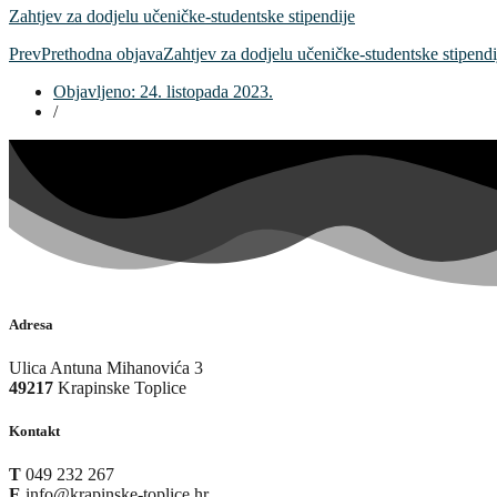
Zahtjev za dodjelu učeničke-studentske stipendije
Prev
Prethodna objava
Zahtjev za dodjelu učeničke-studentske stipendi
Objavljeno:
24. listopada 2023.
/
Adresa
Ulica Antuna Mihanovića 3
49217
Krapinske Toplice
Kontakt
T
049 232 267
E
info@krapinske-toplice.hr