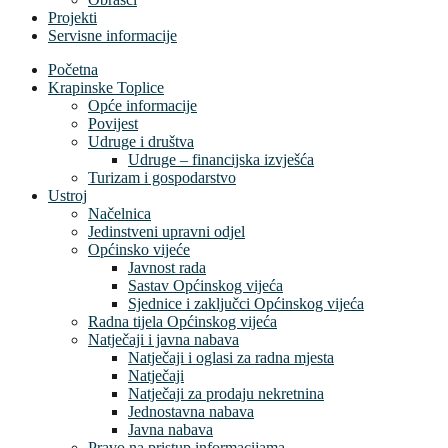
Projekti
Servisne informacije
Početna
Krapinske Toplice
Opće informacije
Povijest
Udruge i društva
Udruge – financijska izvješća
Turizam i gospodarstvo
Ustroj
Načelnica
Jedinstveni upravni odjel
Općinsko vijeće
Javnost rada
Sastav Općinskog vijeća
Sjednice i zaključci Općinskog vijeća
Radna tijela Općinskog vijeća
Natječaji i javna nabava
Natječaji i oglasi za radna mjesta
Natječaji
Natječaji za prodaju nekretnina
Jednostavna nabava
Javna nabava
Pravo na pristup informacijama