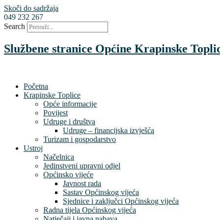
Skoči do sadržaja
049 232 267
Search
Službene stranice Općine Krapinske Topli
Početna
Krapinske Toplice
Opće informacije
Povijest
Udruge i društva
Udruge – financijska izvješća
Turizam i gospodarstvo
Ustroj
Načelnica
Jedinstveni upravni odjel
Općinsko vijeće
Javnost rada
Sastav Općinskog vijeća
Sjednice i zaključci Općinskog vijeća
Radna tijela Općinskog vijeća
Natječaji i javna nabava