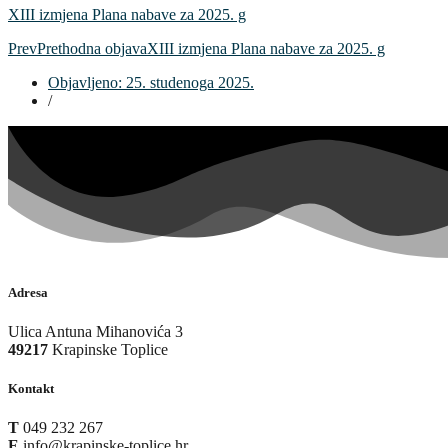
XIII izmjena Plana nabave za 2025. g
Prev
Prethodna objava
XIII izmjena Plana nabave za 2025. g
Objavljeno:
25. studenoga 2025.
/
Adresa
Ulica Antuna Mihanovića 3
49217
Krapinske Toplice
Kontakt
T
049 232 267
E
info@krapinske-toplice.hr