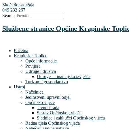
Skoči do sadržaja
049 232 267
Search
Službene stranice Općine Krapinske Topli
Početna
Krapinske Toplice
Opće informacije
Povijest
Udruge i društva
Udruge – financijska izvješća
Turizam i gospodarstvo
Ustroj
Načelnica
Jedinstveni upravni odjel
Općinsko vijeće
Javnost rada
Sastav Općinskog vijeća
Sjednice i zaključci Općinskog vijeća
Radna tijela Općinskog vijeća
Natječaji i javna nabava