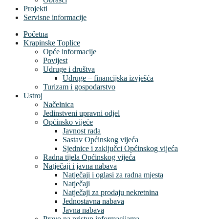
Projekti
Servisne informacije
Početna
Krapinske Toplice
Opće informacije
Povijest
Udruge i društva
Udruge – financijska izvješća
Turizam i gospodarstvo
Ustroj
Načelnica
Jedinstveni upravni odjel
Općinsko vijeće
Javnost rada
Sastav Općinskog vijeća
Sjednice i zaključci Općinskog vijeća
Radna tijela Općinskog vijeća
Natječaji i javna nabava
Natječaji i oglasi za radna mjesta
Natječaji
Natječaji za prodaju nekretnina
Jednostavna nabava
Javna nabava
Pravo na pristup informacijama