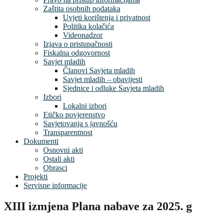
Zaštita osobnih podataka
Uvjeti korištenja i privatnost
Politika kolačića
Videonadzor
Izjava o pristupačnosti
Fiskalna odgovornost
Savjet mladih
Članovi Savjeta mladih
Savjet mladih – obavijesti
Sjednice i odluke Savjeta mladih
Izbori
Lokalni izbori
Etičko povjerenstvo
Savjetovanja s javnošću
Transparentnost
Dokumenti
Osnovni akti
Ostali akti
Obrasci
Projekti
Servisne informacije
XIII izmjena Plana nabave za 2025. g