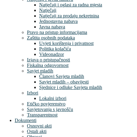
Natječaji i oglasi za radna mjesta
Natječaji
Natječaji za prodaju nekretnina
Jednostavna nabava
Javna nabava
Pravo na pristup informacijama
Zaštita osobnih podataka
Uvjeti korištenja i privatnost
Politika kolačića
Videonadzor
Izjava o pristupačnosti
Fiskalna odgovornost
Savjet mladih
Članovi Savjeta mladih
Savjet mladih – obavijesti
Sjednice i odluke Savjeta mladih
Izbori
Lokalni izbori
Etičko povjerenstvo
Savjetovanja s javnošću
Transparentnost
Dokumenti
Osnovni akti
Ostali akti
Obrasci