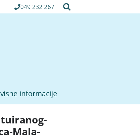
049 232 267
visne informacije
stuiranog-
ica-Mala-