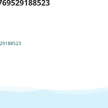
1769529188523
9529188523