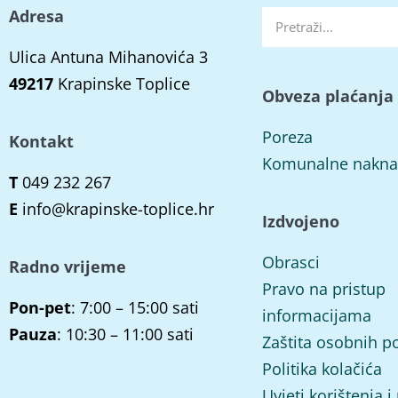
Adresa
Ulica Antuna Mihanovića 3
49217
Krapinske Toplice
Obveza plaćanja
Poreza
Kontakt
Komunalne nakn
T
049 232 267
E
info@krapinske-toplice.hr
Izdvojeno
Obrasci
Radno vrijeme
Pravo na pristup
Pon-pet
: 7:00 – 15:00 sati
informacijama
Pauza
: 10:30 – 11:00 sati
Zaštita osobnih p
Politika kolačića
Uvjeti korištenja i