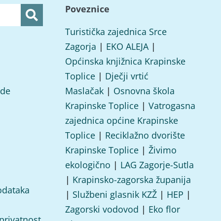
Poveznice
Turistička zajednica Srce
Zagorja
|
EKO ALEJA
|
Općinska knjižnica Krapinske
Toplice
|
Dječji vrtić
ade
Maslačak
|
Osnovna škola
Krapinske Toplice
|
Vatrogasna
zajednica općine Krapinske
Toplice
|
Reciklažno dvorište
Krapinske Toplice
|
Živimo
ekologično
|
LAG Zagorje-Sutla
|
Krapinsko-zagorska županija
odataka
|
Službeni glasnik KZŽ
|
HEP
|
Zagorski vodovod
|
Eko flor
 privatnost