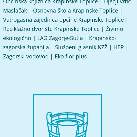
Općinska knjižnica Krapinske Toplice
|
Dječji vrtić
Maslačak
|
Osnovna škola Krapinske Toplice
|
Vatrogasna zajednica općine Krapinske Toplice
|
Reciklažno dvorište Krapinske Toplice
|
Živimo
ekologično
|
LAG Zagorje-Sutla
|
Krapinsko-
zagorska županija
|
Službeni glasnik KZŽ
|
HEP
|
Zagorski vodovod
|
Eko flor plus