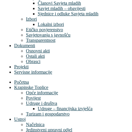
Članovi Savjeta mladih
Savjet mladih – obavijesti
Sjednice i odluke Savjeta mladih
Izbori
Lokalni izbori
Etičko povjerenstvo
Savjetovanja s javnošću
Transparentnost
Dokumenti
Osnovni akti
Ostali akti
Obrasci
Projekti
Servisne informacije
Početna
Krapinske Toplice
Opće informacije
Povijest
Udruge i društva
Udruge – financijska izvješća
Turizam i gospodarstvo
Ustroj
Načelnica
Jedinstveni upravni odjel