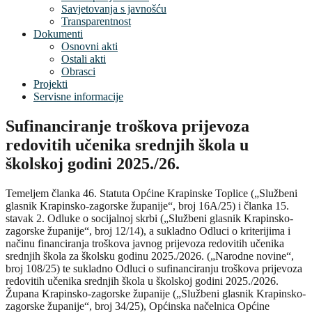
Savjetovanja s javnošću
Transparentnost
Dokumenti
Osnovni akti
Ostali akti
Obrasci
Projekti
Servisne informacije
Sufinanciranje troškova prijevoza
redovitih učenika srednjih škola u
školskoj godini 2025./26.
Temeljem članka 46. Statuta Općine Krapinske Toplice („Službeni
glasnik Krapinsko-zagorske županije“, broj 16A/25) i članka 15.
stavak 2. Odluke o socijalnoj skrbi („Službeni glasnik Krapinsko-
zagorske županije“, broj 12/14), a sukladno Odluci o kriterijima i
načinu financiranja troškova javnog prijevoza redovitih učenika
srednjih škola za školsku godinu 2025./2026. („Narodne novine“,
broj 108/25) te sukladno Odluci o sufinanciranju troškova prijevoza
redovitih učenika srednjih škola u školskoj godini 2025./2026.
Župana Krapinsko-zagorske županije („Službeni glasnik Krapinsko-
zagorske županije“, broj 34/25), Općinska načelnica Općine