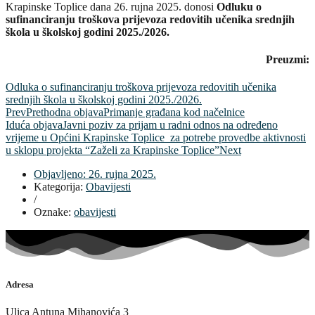
Krapinske Toplice dana 26. rujna 2025. donosi
Odluku o
sufinanciranju troškova prijevoza redovitih učenika
srednjih
škola u školskoj godini 2025./2026.
Preuzmi:
Odluka o sufinanciranju troškova prijevoza redovitih učenika
srednjih škola u školskoj godini 2025./2026.
Prev
Prethodna objava
Primanje građana kod načelnice
Iduća objava
Javni poziv za prijam u radni odnos na određeno
vrijeme u Općini Krapinske Toplice za potrebe provedbe aktivnosti
u sklopu projekta “Zaželi za Krapinske Toplice”
Next
Objavljeno:
26. rujna 2025.
Kategorija:
Obavijesti
/
Oznake:
obavijesti
Adresa
Ulica Antuna Mihanovića 3