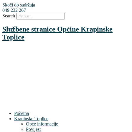
Skoči do sadržaja
049 232 267
Search
Službene stranice Općine Krapinske
Toplice
Početna
Krapinske Toplice
Opće informacije
Povijest