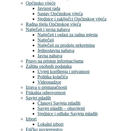
Općinsko vijeće
Javnost rada
Sastav Općinskog vijeća
Sjednice i zaključci Općinskog vijeća
Radna tijela Općinskog vijeća
Natječaji i javna nabava
Natječaji i oglasi za radna mjesta
Natječaji
Natječaji za prodaju nekretnina
Jednostavna nabava
Javna nabava
Pravo na pristup informacijama
Zaštita osobnih podataka
Uvjeti korištenja i privatnost
Politika kolačića
Videonadzor
Izjava o pristupačnosti
Fiskalna odgovornost
Savjet mladih
Članovi Savjeta mladih
Savjet mladih – obavijesti
Sjednice i odluke Savjeta mladih
Izbori
Lokalni izbori
Etičko povjerenstvo