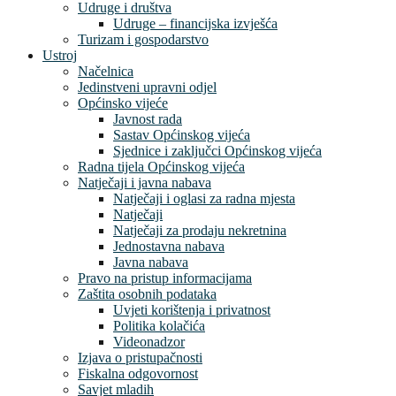
Udruge i društva
Udruge – financijska izvješća
Turizam i gospodarstvo
Ustroj
Načelnica
Jedinstveni upravni odjel
Općinsko vijeće
Javnost rada
Sastav Općinskog vijeća
Sjednice i zaključci Općinskog vijeća
Radna tijela Općinskog vijeća
Natječaji i javna nabava
Natječaji i oglasi za radna mjesta
Natječaji
Natječaji za prodaju nekretnina
Jednostavna nabava
Javna nabava
Pravo na pristup informacijama
Zaštita osobnih podataka
Uvjeti korištenja i privatnost
Politika kolačića
Videonadzor
Izjava o pristupačnosti
Fiskalna odgovornost
Savjet mladih