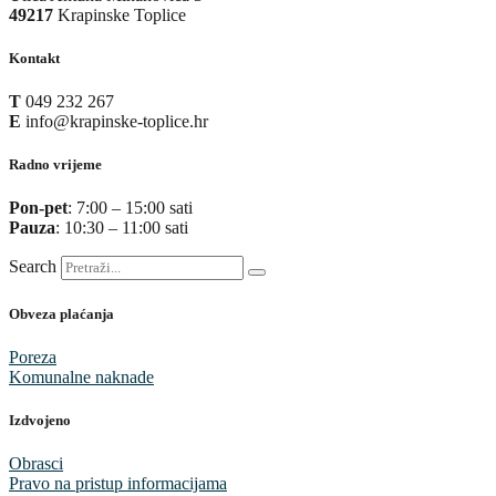
49217
Krapinske Toplice
Kontakt
T
049 232 267
E
info@krapinske-toplice.hr
Radno vrijeme
Pon-pet
: 7:00 – 15:00 sati
Pauza
: 10:30 – 11:00 sati
Search
Obveza plaćanja
Poreza
Komunalne naknade
Izdvojeno
Obrasci
Pravo na pristup informacijama