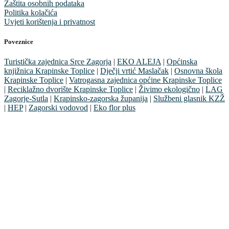
Zaštita osobnih podataka
Politika kolačića
Uvjeti korištenja i privatnost
Poveznice
Turistička zajednica Srce Zagorja
|
EKO ALEJA
|
Općinska
knjižnica Krapinske Toplice
|
Dječji vrtić Maslačak
|
Osnovna škola
Krapinske Toplice
|
Vatrogasna zajednica općine Krapinske Toplice
|
Reciklažno dvorište Krapinske Toplice
|
Živimo ekologično
|
LAG
Zagorje-Sutla
|
Krapinsko-zagorska županija
|
Službeni glasnik KZŽ
|
HEP
|
Zagorski vodovod
|
Eko flor plus