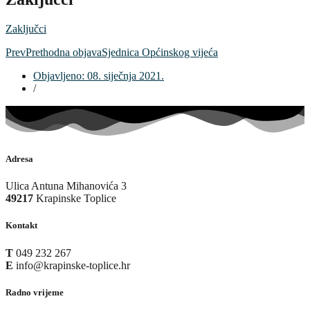
Zaključci
Prev
Prethodna objava
Sjednica Općinskog vijeća
Objavljeno:
08. siječnja 2021.
/
Adresa
Ulica Antuna Mihanovića 3
49217
Krapinske Toplice
Kontakt
T
049 232 267
E
info@krapinske-toplice.hr
Radno vrijeme