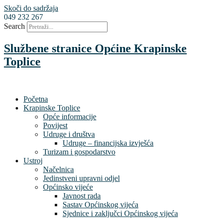
Skoči do sadržaja
049 232 267
Search
Službene stranice Općine Krapinske
Toplice
Početna
Krapinske Toplice
Opće informacije
Povijest
Udruge i društva
Udruge – financijska izvješća
Turizam i gospodarstvo
Ustroj
Načelnica
Jedinstveni upravni odjel
Općinsko vijeće
Javnost rada
Sastav Općinskog vijeća
Sjednice i zaključci Općinskog vijeća