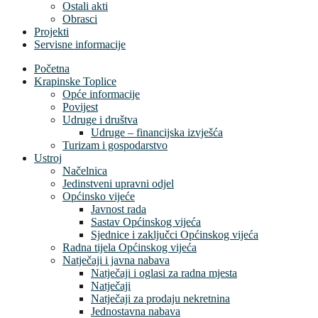
Ostali akti
Obrasci
Projekti
Servisne informacije
Početna
Krapinske Toplice
Opće informacije
Povijest
Udruge i društva
Udruge – financijska izvješća
Turizam i gospodarstvo
Ustroj
Načelnica
Jedinstveni upravni odjel
Općinsko vijeće
Javnost rada
Sastav Općinskog vijeća
Sjednice i zaključci Općinskog vijeća
Radna tijela Općinskog vijeća
Natječaji i javna nabava
Natječaji i oglasi za radna mjesta
Natječaji
Natječaji za prodaju nekretnina
Jednostavna nabava