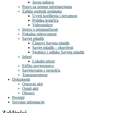
Javna nabava
Pravo na pristup informacijama
Zaštita osobnih podataka
Uvjeti korištenja i privatnost
Politika kolačića
Videonadzor
Izjava o pristupačnosti
Fiskalna odgovornost
Savjet mladih
Članovi Savjeta mladih
Savjet mladih – obavijesti
Sjednice i odluke Savjeta mladih
Izbori
Lokalni izbori
Etičko povjerenstvo
Savjetovanja s javnošću
Transparentnost
Dokumenti
Osnovni akti
Ostali akti
Obrasci
Projekti
Servisne informacije
Zaključci