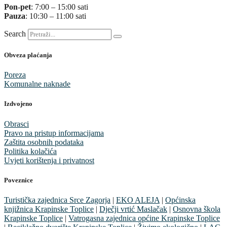
Pon-pet
: 7:00 – 15:00 sati
Pauza
: 10:30 – 11:00 sati
Search
Obveza plaćanja
Poreza
Komunalne naknade
Izdvojeno
Obrasci
Pravo na pristup informacijama
Zaštita osobnih podataka
Politika kolačića
Uvjeti korištenja i privatnost
Poveznice
Turistička zajednica Srce Zagorja
|
EKO ALEJA
|
Općinska
knjižnica Krapinske Toplice
|
Dječji vrtić Maslačak
|
Osnovna škola
Krapinske Toplice
|
Vatrogasna zajednica općine Krapinske Toplice