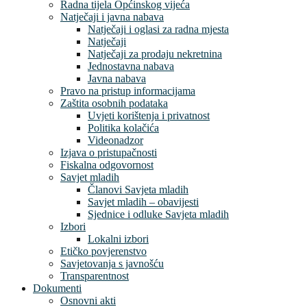
Radna tijela Općinskog vijeća
Natječaji i javna nabava
Natječaji i oglasi za radna mjesta
Natječaji
Natječaji za prodaju nekretnina
Jednostavna nabava
Javna nabava
Pravo na pristup informacijama
Zaštita osobnih podataka
Uvjeti korištenja i privatnost
Politika kolačića
Videonadzor
Izjava o pristupačnosti
Fiskalna odgovornost
Savjet mladih
Članovi Savjeta mladih
Savjet mladih – obavijesti
Sjednice i odluke Savjeta mladih
Izbori
Lokalni izbori
Etičko povjerenstvo
Savjetovanja s javnošću
Transparentnost
Dokumenti
Osnovni akti