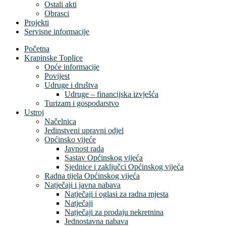
Ostali akti
Obrasci
Projekti
Servisne informacije
Početna
Krapinske Toplice
Opće informacije
Povijest
Udruge i društva
Udruge – financijska izvješća
Turizam i gospodarstvo
Ustroj
Načelnica
Jedinstveni upravni odjel
Općinsko vijeće
Javnost rada
Sastav Općinskog vijeća
Sjednice i zaključci Općinskog vijeća
Radna tijela Općinskog vijeća
Natječaji i javna nabava
Natječaji i oglasi za radna mjesta
Natječaji
Natječaji za prodaju nekretnina
Jednostavna nabava