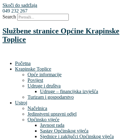
Skoči do sadržaja
049 232 267
Search
Službene stranice Općine Krapinske
Toplice
Početna
Krapinske Toplice
Opće informacije
Povijest
Udruge i društva
Udruge – financijska izvješća
Turizam i gospodarstvo
Ustroj
Načelnica
Jedinstveni upravni odjel
Općinsko vijeće
Javnost rada
Sastav Općinskog vijeća
Sjednice i zaključci Općinskog vijeća