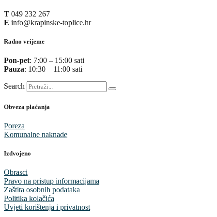
T
049 232 267
E
info@krapinske-toplice.hr
Radno vrijeme
Pon-pet
: 7:00 – 15:00 sati
Pauza
: 10:30 – 11:00 sati
Search
Obveza plaćanja
Poreza
Komunalne naknade
Izdvojeno
Obrasci
Pravo na pristup informacijama
Zaštita osobnih podataka
Politika kolačića
Uvjeti korištenja i privatnost