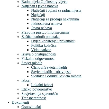
Radna tijela Općinskog vijeća
Natječaji i javna nabava
Natječaji i oglasi za radna mjesta
Natječaji
Natječaji za prodaju nekretnina
Jednostavna nabava
Javna nabava
Pravo na pristup informacijama
Zaštita osobnih podataka
Uvjeti korištenja i privatnost
Politika kolačića
Videonadzor
Izjava o pristupačnosti
Fiskalna odgovornost
Savjet mladih
Članovi Savjeta mladih
Savjet mladih – obavijesti
Sjednice i odluke Savjeta mladih
Izbori
Lokalni izbori
Etičko povjerenstvo
Savjetovanja s javnošću
Transparentnost
Dokumenti
Osnovni akti