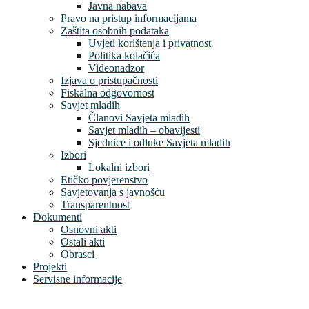
Javna nabava
Pravo na pristup informacijama
Zaštita osobnih podataka
Uvjeti korištenja i privatnost
Politika kolačića
Videonadzor
Izjava o pristupačnosti
Fiskalna odgovornost
Savjet mladih
Članovi Savjeta mladih
Savjet mladih – obavijesti
Sjednice i odluke Savjeta mladih
Izbori
Lokalni izbori
Etičko povjerenstvo
Savjetovanja s javnošću
Transparentnost
Dokumenti
Osnovni akti
Ostali akti
Obrasci
Projekti
Servisne informacije