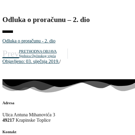
Odluka o proračunu – 2. dio
Odluka o proračunu - 2. dio
Prev
PRETHODNA OBJAVA
Sjednica Općinskog vijeća
Objavljeno:
03. siječnja 2019.
/
Adresa
Ulica Antuna Mihanovića 3
49217
Krapinske Toplice
Kontakt