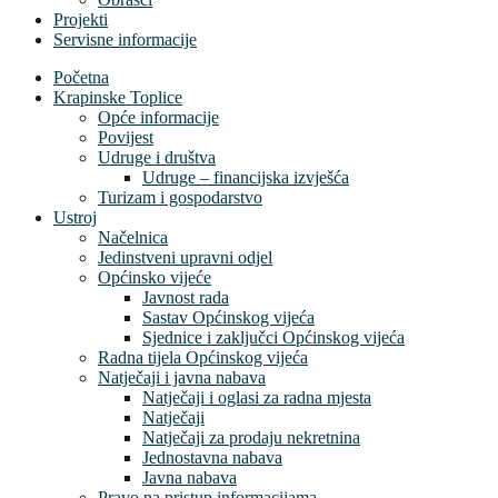
Projekti
Servisne informacije
Početna
Krapinske Toplice
Opće informacije
Povijest
Udruge i društva
Udruge – financijska izvješća
Turizam i gospodarstvo
Ustroj
Načelnica
Jedinstveni upravni odjel
Općinsko vijeće
Javnost rada
Sastav Općinskog vijeća
Sjednice i zaključci Općinskog vijeća
Radna tijela Općinskog vijeća
Natječaji i javna nabava
Natječaji i oglasi za radna mjesta
Natječaji
Natječaji za prodaju nekretnina
Jednostavna nabava
Javna nabava
Pravo na pristup informacijama