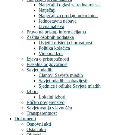
Natječaji i oglasi za radna mjesta
Natječaji
Natječaji za prodaju nekretnina
Jednostavna nabava
Javna nabava
Pravo na pristup informacijama
Zaštita osobnih podataka
Uvjeti korištenja i privatnost
Politika kolačića
Videonadzor
Izjava o pristupačnosti
Fiskalna odgovornost
Savjet mladih
Članovi Savjeta mladih
Savjet mladih – obavijesti
Sjednice i odluke Savjeta mladih
Izbori
Lokalni izbori
Etičko povjerenstvo
Savjetovanja s javnošću
Transparentnost
Dokumenti
Osnovni akti
Ostali akti
Obrasci