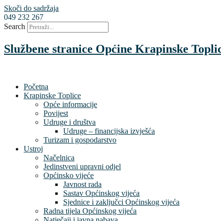
Skoči do sadržaja
049 232 267
Search
Službene stranice Općine Krapinske Topli
Početna
Krapinske Toplice
Opće informacije
Povijest
Udruge i društva
Udruge – financijska izvješća
Turizam i gospodarstvo
Ustroj
Načelnica
Jedinstveni upravni odjel
Općinsko vijeće
Javnost rada
Sastav Općinskog vijeća
Sjednice i zaključci Općinskog vijeća
Radna tijela Općinskog vijeća
Natječaji i javna nabava