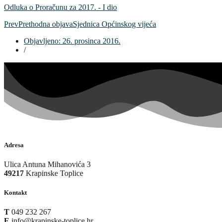
Odluka o Proračunu za 2017. - I dio
Prev
Prethodna objava
Sjednica Općinskog vijeća
Objavljeno:
26. prosinca 2016.
/
Adresa
Ulica Antuna Mihanovića 3
49217
Krapinske Toplice
Kontakt
T
049 232 267
E
info@krapinske-toplice.hr