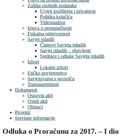
Zaštita osobnih podataka
Uvjeti korištenja i privatnost
Politika kolačića
Videonadzor
Izjava o pristupačnosti
Fiskalna odgovornost
Savjet mladih
Članovi Savjeta mladih
Savjet mladih – obavijesti
Sjednice i odluke Savjeta mladih
Izbori
Lokalni izbori
Etičko povjerenstvo
Savjetovanja s javnošću
Transparentnost
Dokumenti
Osnovni akti
Ostali akti
Obrasci
Projekti
Servisne informacije
Odluka o Proračunu za 2017. – I dio