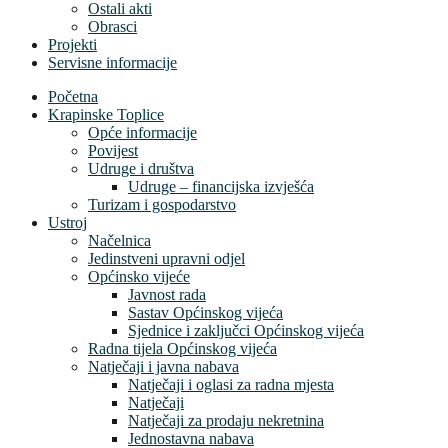
Ostali akti
Obrasci
Projekti
Servisne informacije
Početna
Krapinske Toplice
Opće informacije
Povijest
Udruge i društva
Udruge – financijska izvješća
Turizam i gospodarstvo
Ustroj
Načelnica
Jedinstveni upravni odjel
Općinsko vijeće
Javnost rada
Sastav Općinskog vijeća
Sjednice i zaključci Općinskog vijeća
Radna tijela Općinskog vijeća
Natječaji i javna nabava
Natječaji i oglasi za radna mjesta
Natječaji
Natječaji za prodaju nekretnina
Jednostavna nabava