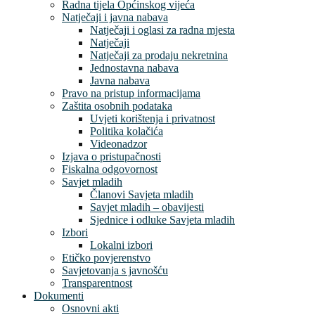
Radna tijela Općinskog vijeća
Natječaji i javna nabava
Natječaji i oglasi za radna mjesta
Natječaji
Natječaji za prodaju nekretnina
Jednostavna nabava
Javna nabava
Pravo na pristup informacijama
Zaštita osobnih podataka
Uvjeti korištenja i privatnost
Politika kolačića
Videonadzor
Izjava o pristupačnosti
Fiskalna odgovornost
Savjet mladih
Članovi Savjeta mladih
Savjet mladih – obavijesti
Sjednice i odluke Savjeta mladih
Izbori
Lokalni izbori
Etičko povjerenstvo
Savjetovanja s javnošću
Transparentnost
Dokumenti
Osnovni akti