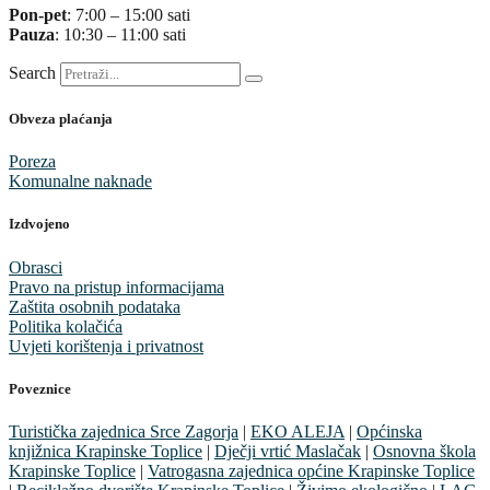
Pon-pet
: 7:00 – 15:00 sati
Pauza
: 10:30 – 11:00 sati
Search
Obveza plaćanja
Poreza
Komunalne naknade
Izdvojeno
Obrasci
Pravo na pristup informacijama
Zaštita osobnih podataka
Politika kolačića
Uvjeti korištenja i privatnost
Poveznice
Turistička zajednica Srce Zagorja
|
EKO ALEJA
|
Općinska
knjižnica Krapinske Toplice
|
Dječji vrtić Maslačak
|
Osnovna škola
Krapinske Toplice
|
Vatrogasna zajednica općine Krapinske Toplice