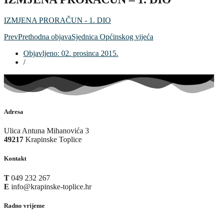
IZMJENA PRORAČUN - 1. DIO
Prev
Prethodna objava
Sjednica Općinskog vijeća
Objavljeno:
02. prosinca 2015.
/
Adresa
Ulica Antuna Mihanovića 3
49217
Krapinske Toplice
Kontakt
T
049 232 267
E
info@krapinske-toplice.hr
Radno vrijeme