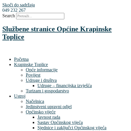
Skoči do sadržaja
049 232 267
Search
Službene stranice Općine Krapinske
Toplice
Početna
Krapinske Toplice
Opće informacije
Povijest
Udruge i društva
Udruge – financijska izvješća
Turizam i gospodarstvo
Ustroj
Načelnica
Jedinstveni upravni odjel
Općinsko vijeće
Javnost rada
Sastav Općinskog vijeća
Sjednice i zaključci Općinskog vijeća