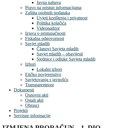
Javna nabava
Pravo na pristup informacijama
Zaštita osobnih podataka
Uvjeti korištenja i privatnost
Politika kolačića
Videonadzor
Izjava o pristupačnosti
Fiskalna odgovornost
Savjet mladih
Članovi Savjeta mladih
Savjet mladih – obavijesti
Sjednice i odluke Savjeta mladih
Izbori
Lokalni izbori
Etičko povjerenstvo
Savjetovanja s javnošću
Transparentnost
Dokumenti
Osnovni akti
Ostali akti
Obrasci
Projekti
Servisne informacije
IZMJENA PRORAČUN – 1. DIO