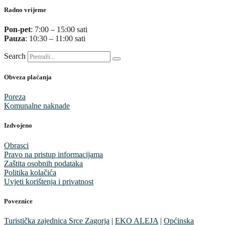
Radno vrijeme
Pon-pet
: 7:00 – 15:00 sati
Pauza
: 10:30 – 11:00 sati
Search
Obveza plaćanja
Poreza
Komunalne naknade
Izdvojeno
Obrasci
Pravo na pristup informacijama
Zaštita osobnih podataka
Politika kolačića
Uvjeti korištenja i privatnost
Poveznice
Turistička zajednica Srce Zagorja
|
EKO ALEJA
|
Općinska