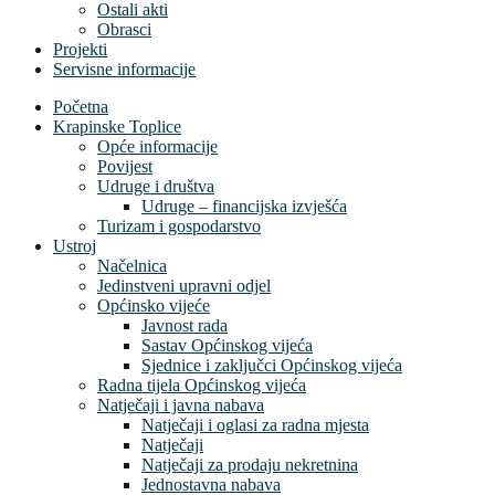
Ostali akti
Obrasci
Projekti
Servisne informacije
Početna
Krapinske Toplice
Opće informacije
Povijest
Udruge i društva
Udruge – financijska izvješća
Turizam i gospodarstvo
Ustroj
Načelnica
Jedinstveni upravni odjel
Općinsko vijeće
Javnost rada
Sastav Općinskog vijeća
Sjednice i zaključci Općinskog vijeća
Radna tijela Općinskog vijeća
Natječaji i javna nabava
Natječaji i oglasi za radna mjesta
Natječaji
Natječaji za prodaju nekretnina
Jednostavna nabava