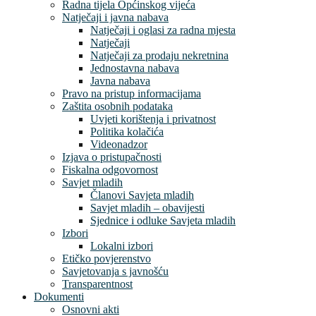
Radna tijela Općinskog vijeća
Natječaji i javna nabava
Natječaji i oglasi za radna mjesta
Natječaji
Natječaji za prodaju nekretnina
Jednostavna nabava
Javna nabava
Pravo na pristup informacijama
Zaštita osobnih podataka
Uvjeti korištenja i privatnost
Politika kolačića
Videonadzor
Izjava o pristupačnosti
Fiskalna odgovornost
Savjet mladih
Članovi Savjeta mladih
Savjet mladih – obavijesti
Sjednice i odluke Savjeta mladih
Izbori
Lokalni izbori
Etičko povjerenstvo
Savjetovanja s javnošću
Transparentnost
Dokumenti
Osnovni akti