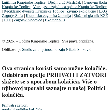
knjižnica Krapinske Toplice
|
Dječji vrtić Maslačak
|
Osnovna škola
Krapinske Toplice
|
Vatrogasna zajednica općine Krapinske Toplice
|
Reciklažno dvorište Krapinske Toplice
|
Živimo ekologično
|
LAG
Zagorje-Sutla
|
Krapinsko-zagorska županija
|
Službeni glasnik KZŽ
|
HEP
|
Zagorski vodovod
|
Eko flor plus
© 2026. – Općina Krapinske Toplice | Sva prava pridržana.
Oblikovanje
Studio za umjetnost i dizajn Nikola Sinković
Ova stranica koristi samo nužne kolačiće.
Odabirom opcije PRIHVATI I ZATVORI
slažete se s uporabom kolačića. Više o
njihovoj uporabi saznajte u našoj Politici
kolačića.
Prihvati i zatvori
pogledaj politiku kolačića