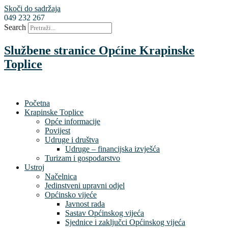
Skoči do sadržaja
049 232 267
Search
Službene stranice Općine Krapinske
Toplice
Početna
Krapinske Toplice
Opće informacije
Povijest
Udruge i društva
Udruge – financijska izvješća
Turizam i gospodarstvo
Ustroj
Načelnica
Jedinstveni upravni odjel
Općinsko vijeće
Javnost rada
Sastav Općinskog vijeća
Sjednice i zaključci Općinskog vijeća