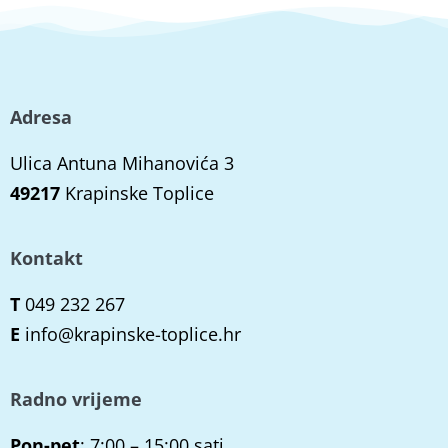
Adresa
Ulica Antuna Mihanovića 3
49217
Krapinske Toplice
Kontakt
T
049 232 267
E
info@krapinske-toplice.hr
Radno vrijeme
Pon-pet
: 7:00 – 15:00 sati