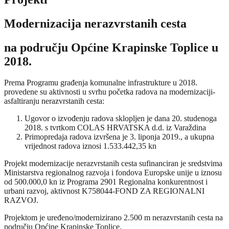
Modernizacija nerazvrstanih cesta
na području Općine Krapinske Toplice u
2018.
Prema Programu građenja komunalne infrastrukture u 2018.
provedene su aktivnosti u svrhu početka radova na modernizaciji-
asfaltiranju nerazvrstanih cesta:
Ugovor o izvođenju radova sklopljen je dana 20. studenoga
2018. s tvrtkom COLAS HRVATSKA d.d. iz Varaždina
Primopredaja radova izvršena je 3. liponja 2019., a ukupna
vrijednost radova iznosi 1.533.442,35 kn
Projekt modernizacije nerazvrstanih cesta sufinanciran je sredstvima
Ministarstva regionalnog razvoja i fondova Europske unije u iznosu
od 500.000,0 kn iz Programa 2901 Regionalna konkurentnost i
urbani razvoj, aktivnost K758044-FOND ZA REGIONALNI
RAZVOJ.
Projektom je uređeno/modernizirano 2.500 m nerazvrstanih cesta na
području Općine Krapinske Toplice.