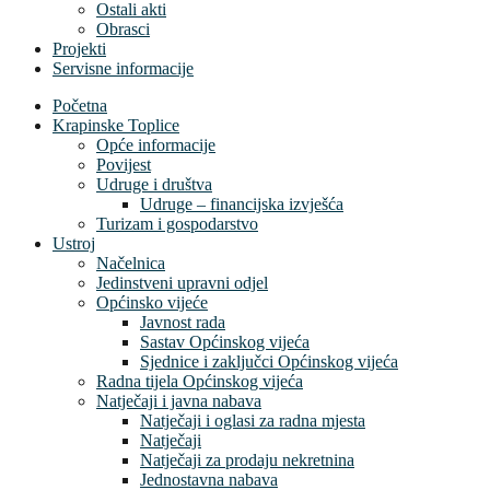
Ostali akti
Obrasci
Projekti
Servisne informacije
Početna
Krapinske Toplice
Opće informacije
Povijest
Udruge i društva
Udruge – financijska izvješća
Turizam i gospodarstvo
Ustroj
Načelnica
Jedinstveni upravni odjel
Općinsko vijeće
Javnost rada
Sastav Općinskog vijeća
Sjednice i zaključci Općinskog vijeća
Radna tijela Općinskog vijeća
Natječaji i javna nabava
Natječaji i oglasi za radna mjesta
Natječaji
Natječaji za prodaju nekretnina
Jednostavna nabava