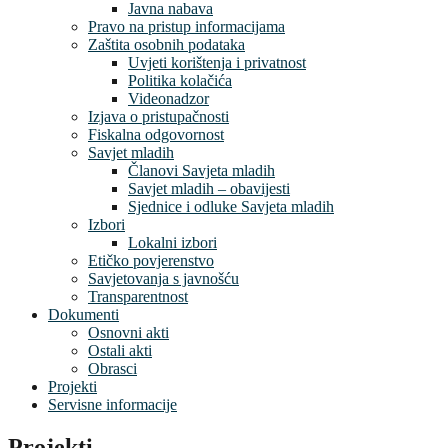
Javna nabava
Pravo na pristup informacijama
Zaštita osobnih podataka
Uvjeti korištenja i privatnost
Politika kolačića
Videonadzor
Izjava o pristupačnosti
Fiskalna odgovornost
Savjet mladih
Članovi Savjeta mladih
Savjet mladih – obavijesti
Sjednice i odluke Savjeta mladih
Izbori
Lokalni izbori
Etičko povjerenstvo
Savjetovanja s javnošću
Transparentnost
Dokumenti
Osnovni akti
Ostali akti
Obrasci
Projekti
Servisne informacije
Projekti