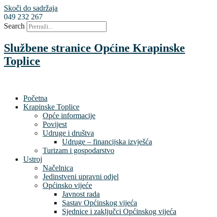
Skoči do sadržaja
049 232 267
Search
Službene stranice Općine Krapinske
Toplice
Početna
Krapinske Toplice
Opće informacije
Povijest
Udruge i društva
Udruge – financijska izvješća
Turizam i gospodarstvo
Ustroj
Načelnica
Jedinstveni upravni odjel
Općinsko vijeće
Javnost rada
Sastav Općinskog vijeća
Sjednice i zaključci Općinskog vijeća