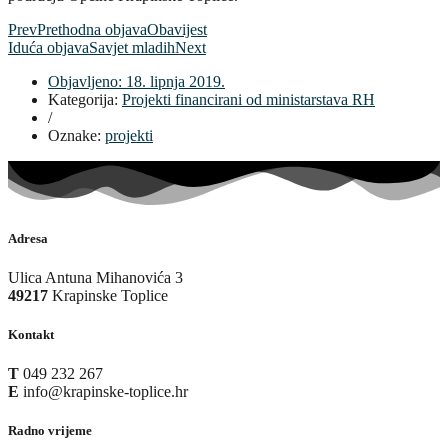
Prev
Prethodna objava
Obavijest
Iduća objava
Savjet mladih
Next
Objavljeno:
18. lipnja 2019.
Kategorija:
Projekti financirani od ministarstava RH
/
Oznake:
projekti
Adresa
Ulica Antuna Mihanovića 3
49217
Krapinske Toplice
Kontakt
T
049 232 267
E
info@krapinske-toplice.hr
Radno vrijeme