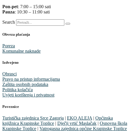
Pon-pet
: 7:00 – 15:00 sati
Pauza
: 10:30 – 11:00 sati
Search
Obveza plaćanja
Poreza
Komunalne naknade
Izdvojeno
Obrasci
Pravo na pristup informacijama
Zaštita osobnih podataka
Politika kolačića
Uvjeti korištenja i privatnost
Poveznice
Turistička zajednica Srce Zagorja
|
EKO ALEJA
|
Općinska
knjižnica Krapinske Toplice
|
Dječji vrtić Maslačak
|
Osnovna škola
Krapinske Toplice
|
Vatrogasna zajednica općine Krapinske Toplice