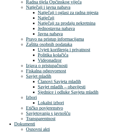
Radna tijela Općinskog vijeća
Natječaji i javna nabava
Natječaji i oglasi za radna mjesta
Natječaji
Natječaji za prodaju nekretnina
Jednostavna nabava
Javna nabava
Pravo na pristup informacijama
Zaštita osobnih podataka
Uvjeti korištenja i privatnost
Politika kolačića
Videonadzor
Izjava o pristupačnosti
Fiskalna odgovornost
Savjet mladih
Članovi Savjeta mladih
Savjet mladih – obavijesti
Sjednice i odluke Savjeta mladih
Izbori
Lokalni izbori
Etičko povjerenstvo
Savjetovanja s javnošću
Transparentnost
Dokumenti
Osnovni akti