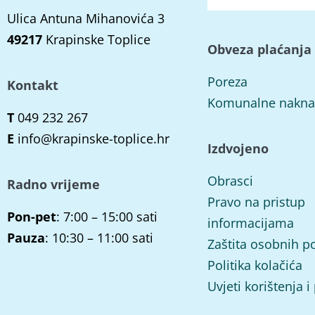
Ulica Antuna Mihanovića 3
49217
Krapinske Toplice
Obveza plaćanja
Poreza
Kontakt
Komunalne nakn
T
049 232 267
E
info@krapinske-toplice.hr
Izdvojeno
Obrasci
Radno vrijeme
Pravo na pristup
Pon-pet
: 7:00 – 15:00 sati
informacijama
Pauza
: 10:30 – 11:00 sati
Zaštita osobnih p
Politika kolačića
Uvjeti korištenja i