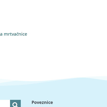
a mrtvačnice
Poveznice