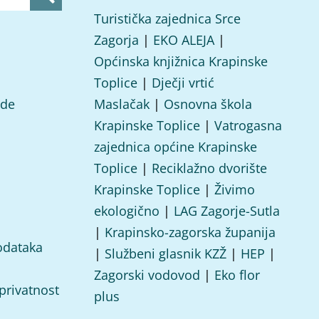
Turistička zajednica Srce
Zagorja
|
EKO ALEJA
|
Općinska knjižnica Krapinske
Toplice
|
Dječji vrtić
ade
Maslačak
|
Osnovna škola
Krapinske Toplice
|
Vatrogasna
zajednica općine Krapinske
Toplice
|
Reciklažno dvorište
Krapinske Toplice
|
Živimo
ekologično
|
LAG Zagorje-Sutla
|
Krapinsko-zagorska županija
odataka
|
Službeni glasnik KZŽ
|
HEP
|
Zagorski vodovod
|
Eko flor
 privatnost
plus