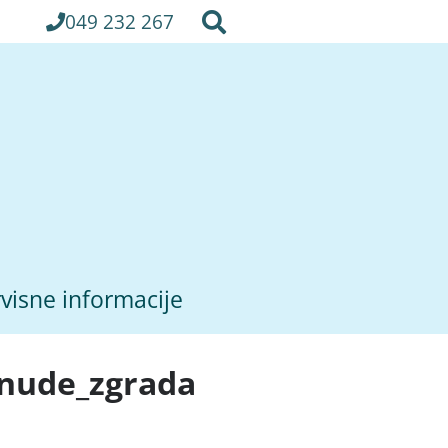
049 232 267
visne informacije
onude_zgrada