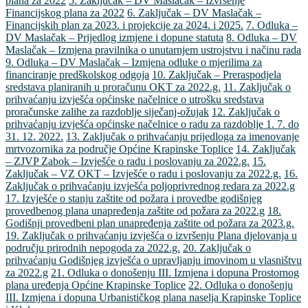
plana za 2022
5. Zaključak – DV Maslačak – Izvršenje
Financijskog plana za 2022
6. Zaključak – DV Maslačak –
Financijskih plan za 2023. i projekcije za 2024. i 2025.
7. Odluka –
DV Maslačak – Prijedlog izmjene i dopune statuta
8. Odluka – DV
Maslačak – Izmjena pravilnika o unutarnjem ustrojstvu i načinu rada
9. Odluka – DV Maslačak – Izmjena odluke o mjerilima za
financiranje predškolskog odgoja
10. Zaključak – Preraspodjela
sredstava planiranih u proračunu OKT za 2022.g.
11. Zaključak o
prihvaćanju izvješća općinske načelnice o utrošku sredstava
proračunske zalihe za razdoblje siječanj-ožujak
12. Zaključak o
prihvaćanju izvješća općinske načelnice o radu za razdoblje 1. 7. do
31. 12. 2022.
13. Zaključak o prihvaćanju prijedloga za imenovanje
mrtvozornika za područje Općine Krapinske Toplice
14. Zaključak
– ZJVP Zabok – Izvješće o radu i poslovanju za 2022.g.
15.
Zaključak – VZ OKT – Izvješće o radu i poslovanju za 2022.g.
16.
Zaključak o prihvaćanju izvješća poljoprivrednog redara za 2022.g
17. Izvješće o stanju zaštite od požara i provedbe godišnjeg
provedbenog plana unapređenja zaštite od požara za 2022.g
18.
Godišnji provedbeni plan unapređenja zaštite od požara za 2023.g.
19. Zaključak o prihvaćanju izvješća o izvršenju Plana djelovanja u
području prirodnih nepogoda za 2022.g.
20. Zaključak o
prihvaćanju Godišnjeg izvješća o upravljanju imovinom u vlasništvu
za 2022.g
21. Odluka o donošenju III. Izmjena i dopuna Prostornog
plana uređenja Općine Krapinske Toplice
22. Odluka o donošenju
III. Izmjena i dopuna Urbanističkog plana naselja Krapinske Toplice