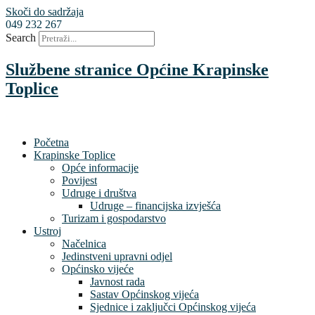
Skoči do sadržaja
049 232 267
Search
Službene stranice Općine Krapinske
Toplice
Početna
Krapinske Toplice
Opće informacije
Povijest
Udruge i društva
Udruge – financijska izvješća
Turizam i gospodarstvo
Ustroj
Načelnica
Jedinstveni upravni odjel
Općinsko vijeće
Javnost rada
Sastav Općinskog vijeća
Sjednice i zaključci Općinskog vijeća