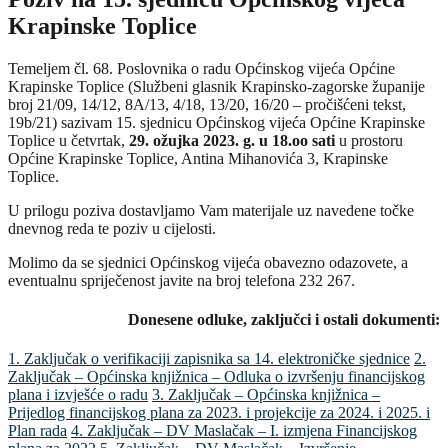
Krapinske Toplice
Temeljem čl. 68. Poslovnika o radu Općinskog vijeća Općine
Krapinske Toplice (Službeni glasnik Krapinsko-zagorske županije
broj 21/09, 14/12, 8A/13, 4/18, 13/20, 16/20 – pročišćeni tekst,
19b/21) sazivam 15. sjednicu Općinskog vijeća Općine Krapinske
Toplice u četvrtak,
29. ožujka 2023. g. u 18.oo sati
u prostoru
Općine Krapinske Toplice, Antina Mihanovića 3, Krapinske
Toplice.
U prilogu poziva dostavljamo Vam materijale uz navedene točke
dnevnog reda te poziv u cijelosti.
Molimo da se sjednici Općinskog vijeća obavezno odazovete, a
eventualnu spriječenost javite na broj telefona 232 267.
Donesene odluke, zaključci i ostali dokumenti:
1. Zaključak o verifikaciji zapisnika sa 14. elektroničke sjednice
2.
Zaključak – Općinska knjižnica – Odluka o izvršenju financijskog
plana i izvješće o radu
3. Zaključak – Općinska knjižnica –
Prijedlog financijskog plana za 2023. i projekcije za 2024. i 2025. i
Plan rada
4. Zaključak – DV Maslačak – I. izmjena Financijskog