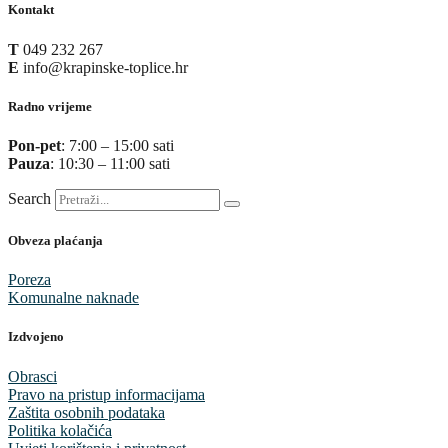
Kontakt
T
049 232 267
E
info@krapinske-toplice.hr
Radno vrijeme
Pon-pet
: 7:00 – 15:00 sati
Pauza
: 10:30 – 11:00 sati
Search
Obveza plaćanja
Poreza
Komunalne naknade
Izdvojeno
Obrasci
Pravo na pristup informacijama
Zaštita osobnih podataka
Politika kolačića