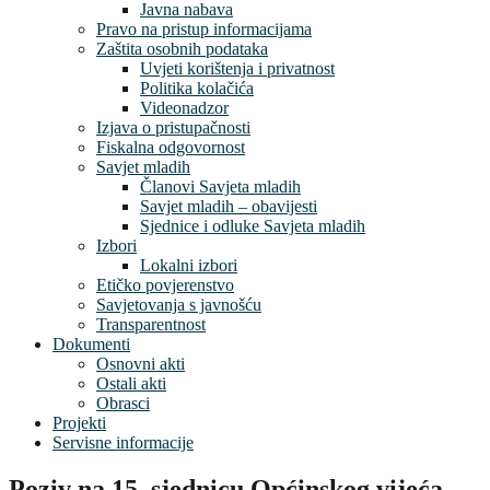
Javna nabava
Pravo na pristup informacijama
Zaštita osobnih podataka
Uvjeti korištenja i privatnost
Politika kolačića
Videonadzor
Izjava o pristupačnosti
Fiskalna odgovornost
Savjet mladih
Članovi Savjeta mladih
Savjet mladih – obavijesti
Sjednice i odluke Savjeta mladih
Izbori
Lokalni izbori
Etičko povjerenstvo
Savjetovanja s javnošću
Transparentnost
Dokumenti
Osnovni akti
Ostali akti
Obrasci
Projekti
Servisne informacije
Poziv na 15. sjednicu Općinskog vijeća