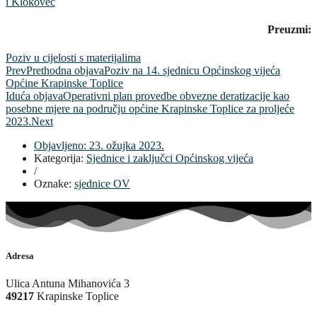
i Klokovec
Preuzmi:
Poziv u cijelosti s materijalima
Prev
Prethodna objava
Poziv na 14. sjednicu Općinskog vijeća
Općine Krapinske Toplice
Iduća objava
Operativni plan provedbe obvezne deratizacije kao
posebne mjere na području općine Krapinske Toplice za proljeće
2023.
Next
Objavljeno:
23. ožujka 2023.
Kategorija:
Sjednice i zaključci Općinskog vijeća
/
Oznake:
sjednice OV
Adresa
Ulica Antuna Mihanovića 3
49217
Krapinske Toplice