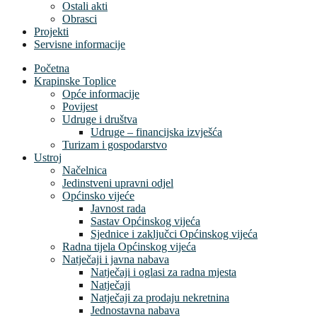
Ostali akti
Obrasci
Projekti
Servisne informacije
Početna
Krapinske Toplice
Opće informacije
Povijest
Udruge i društva
Udruge – financijska izvješća
Turizam i gospodarstvo
Ustroj
Načelnica
Jedinstveni upravni odjel
Općinsko vijeće
Javnost rada
Sastav Općinskog vijeća
Sjednice i zaključci Općinskog vijeća
Radna tijela Općinskog vijeća
Natječaji i javna nabava
Natječaji i oglasi za radna mjesta
Natječaji
Natječaji za prodaju nekretnina
Jednostavna nabava