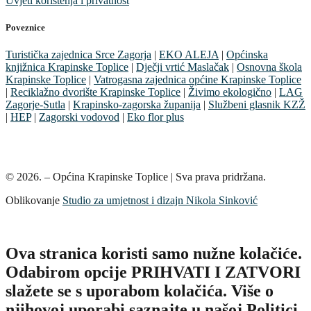
Uvjeti korištenja i privatnost
Poveznice
Turistička zajednica Srce Zagorja
|
EKO ALEJA
|
Općinska
knjižnica Krapinske Toplice
|
Dječji vrtić Maslačak
|
Osnovna škola
Krapinske Toplice
|
Vatrogasna zajednica općine Krapinske Toplice
|
Reciklažno dvorište Krapinske Toplice
|
Živimo ekologično
|
LAG
Zagorje-Sutla
|
Krapinsko-zagorska županija
|
Službeni glasnik KZŽ
|
HEP
|
Zagorski vodovod
|
Eko flor plus
© 2026. – Općina Krapinske Toplice | Sva prava pridržana.
Oblikovanje
Studio za umjetnost i dizajn Nikola Sinković
Ova stranica koristi samo nužne kolačiće.
Odabirom opcije PRIHVATI I ZATVORI
slažete se s uporabom kolačića. Više o
njihovoj uporabi saznajte u našoj Politici