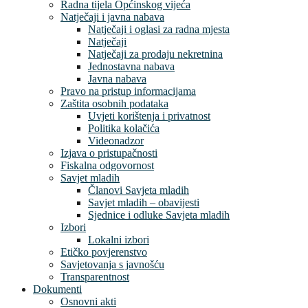
Radna tijela Općinskog vijeća
Natječaji i javna nabava
Natječaji i oglasi za radna mjesta
Natječaji
Natječaji za prodaju nekretnina
Jednostavna nabava
Javna nabava
Pravo na pristup informacijama
Zaštita osobnih podataka
Uvjeti korištenja i privatnost
Politika kolačića
Videonadzor
Izjava o pristupačnosti
Fiskalna odgovornost
Savjet mladih
Članovi Savjeta mladih
Savjet mladih – obavijesti
Sjednice i odluke Savjeta mladih
Izbori
Lokalni izbori
Etičko povjerenstvo
Savjetovanja s javnošću
Transparentnost
Dokumenti
Osnovni akti