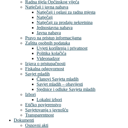
Radna tijela Općinskog vijeća
Natječaji i javna nabava
Natječaji i oglasi za radna mjesta
Natječaji
Natječaji za prodaju nekretnina
Jednostavna nabava
Javna nabava
Pravo na pristup informacijama
Zaštita osobnih podataka
Uvjeti korištenja i privatnost
Politika kolačića
Videonadzor
Izjava o pristupačnosti
Fiskalna odgovornost
Savjet mladih
Članovi Savjeta mladih
Savjet mladih – obavijesti
Sjednice i odluke Savjeta mladih
Izbori
Lokalni izbori
Etičko povjerenstvo
Savjetovanja s javnošću
Transparentnost
Dokumenti
Osnovni akti