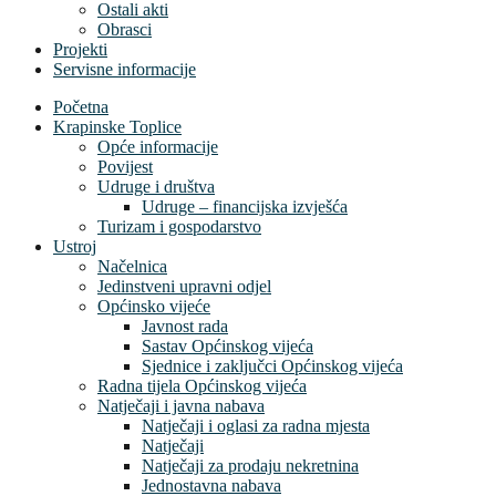
Ostali akti
Obrasci
Projekti
Servisne informacije
Početna
Krapinske Toplice
Opće informacije
Povijest
Udruge i društva
Udruge – financijska izvješća
Turizam i gospodarstvo
Ustroj
Načelnica
Jedinstveni upravni odjel
Općinsko vijeće
Javnost rada
Sastav Općinskog vijeća
Sjednice i zaključci Općinskog vijeća
Radna tijela Općinskog vijeća
Natječaji i javna nabava
Natječaji i oglasi za radna mjesta
Natječaji
Natječaji za prodaju nekretnina
Jednostavna nabava