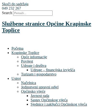
Skoči do sadržaja
049 232 267
Search
Službene stranice Općine Krapinske
Toplice
Početna
Krapinske Toplice
Opće informacije
Povijest
Udruge i društva
Udruge – financijska izvješća
Turizam i gospodarstvo
Ustroj
Načelnica
Jedinstveni upravni odjel
Općinsko vijeće
Javnost rada
Sastav Općinskog vijeća
Sjednice i zaključci Općinskog vijeća