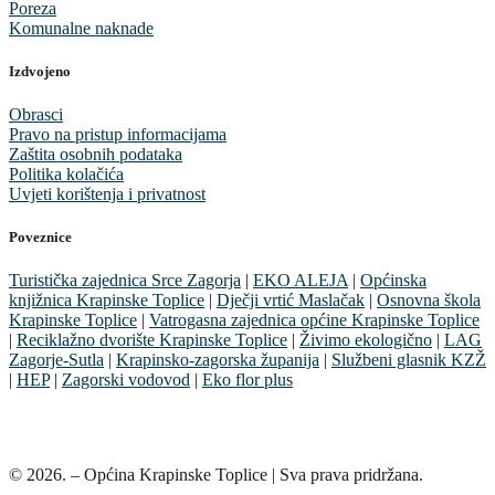
Poreza
Komunalne naknade
Izdvojeno
Obrasci
Pravo na pristup informacijama
Zaštita osobnih podataka
Politika kolačića
Uvjeti korištenja i privatnost
Poveznice
Turistička zajednica Srce Zagorja
|
EKO ALEJA
|
Općinska
knjižnica Krapinske Toplice
|
Dječji vrtić Maslačak
|
Osnovna škola
Krapinske Toplice
|
Vatrogasna zajednica općine Krapinske Toplice
|
Reciklažno dvorište Krapinske Toplice
|
Živimo ekologično
|
LAG
Zagorje-Sutla
|
Krapinsko-zagorska županija
|
Službeni glasnik KZŽ
|
HEP
|
Zagorski vodovod
|
Eko flor plus
© 2026. – Općina Krapinske Toplice | Sva prava pridržana.