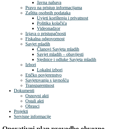
Javna nabava
Pravo na pristup informacijama
Zaštita osobnih podataka
Uvjeti korištenja i privatnost
Politika kolačića
Videonadzor
Izjava o pristupačnosti
Fiskalna odgovornost
Savjet mladih
Članovi Savjeta mladih
Savjet mladih – obavijesti
Sjednice i odluke Savjeta mladih
Izbori
Lokalni izbori
Etičko povjerenstvo
Savjetovanja s javnošću
Transparentnost
Dokumenti
Osnovni akti
Ostali akti
Obrasci
Projekti
Servisne informacije
Operativni plan provedbe obvezne