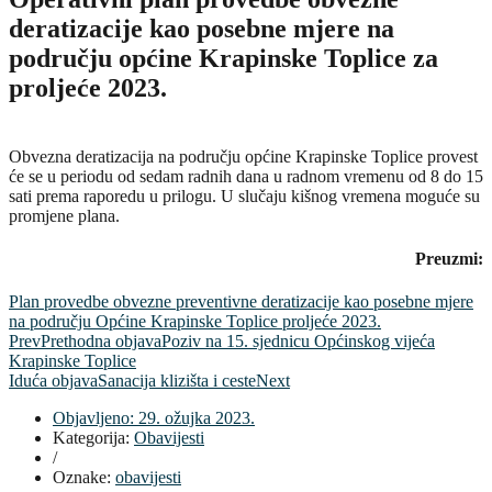
deratizacije kao posebne mjere na
području općine Krapinske Toplice za
proljeće 2023.
Obvezna deratizacija na području općine Krapinske Toplice provest
će se u periodu od sedam radnih dana u radnom vremenu od 8 do 15
sati prema raporedu u prilogu. U slučaju kišnog vremena moguće su
promjene plana.
Preuzmi:
Plan provedbe obvezne preventivne deratizacije kao posebne mjere
na području Općine Krapinske Toplice proljeće 2023.
Prev
Prethodna objava
Poziv na 15. sjednicu Općinskog vijeća
Krapinske Toplice
Iduća objava
Sanacija klizišta i ceste
Next
Objavljeno:
29. ožujka 2023.
Kategorija:
Obavijesti
/
Oznake:
obavijesti