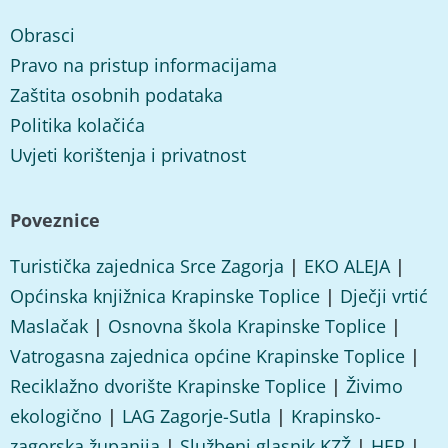
Obrasci
Pravo na pristup informacijama
Zaštita osobnih podataka
Politika kolačića
Uvjeti korištenja i privatnost
Poveznice
Turistička zajednica Srce Zagorja
|
EKO ALEJA
|
Općinska knjižnica Krapinske Toplice
|
Dječji vrtić
Maslačak
|
Osnovna škola Krapinske Toplice
|
Vatrogasna zajednica općine Krapinske Toplice
|
Reciklažno dvorište Krapinske Toplice
|
Živimo
ekologično
|
LAG Zagorje-Sutla
|
Krapinsko-
zagorska županija
|
Službeni glasnik KZŽ
|
HEP
|