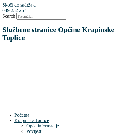
Skoči do sadržaja
049 232 267
Search
Službene stranice Općine Krapinske
Toplice
Početna
Krapinske Toplice
Opće informacije
Povijest