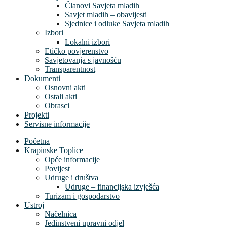
Članovi Savjeta mladih
Savjet mladih – obavijesti
Sjednice i odluke Savjeta mladih
Izbori
Lokalni izbori
Etičko povjerenstvo
Savjetovanja s javnošću
Transparentnost
Dokumenti
Osnovni akti
Ostali akti
Obrasci
Projekti
Servisne informacije
Početna
Krapinske Toplice
Opće informacije
Povijest
Udruge i društva
Udruge – financijska izvješća
Turizam i gospodarstvo
Ustroj
Načelnica
Jedinstveni upravni odjel