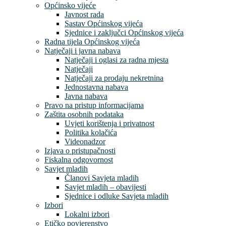
Općinsko vijeće
Javnost rada
Sastav Općinskog vijeća
Sjednice i zaključci Općinskog vijeća
Radna tijela Općinskog vijeća
Natječaji i javna nabava
Natječaji i oglasi za radna mjesta
Natječaji
Natječaji za prodaju nekretnina
Jednostavna nabava
Javna nabava
Pravo na pristup informacijama
Zaštita osobnih podataka
Uvjeti korištenja i privatnost
Politika kolačića
Videonadzor
Izjava o pristupačnosti
Fiskalna odgovornost
Savjet mladih
Članovi Savjeta mladih
Savjet mladih – obavijesti
Sjednice i odluke Savjeta mladih
Izbori
Lokalni izbori
Etičko povjerenstvo