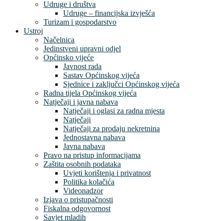
Udruge i društva
Udruge – financijska izvješća
Turizam i gospodarstvo
Ustroj
Načelnica
Jedinstveni upravni odjel
Općinsko vijeće
Javnost rada
Sastav Općinskog vijeća
Sjednice i zaključci Općinskog vijeća
Radna tijela Općinskog vijeća
Natječaji i javna nabava
Natječaji i oglasi za radna mjesta
Natječaji
Natječaji za prodaju nekretnina
Jednostavna nabava
Javna nabava
Pravo na pristup informacijama
Zaštita osobnih podataka
Uvjeti korištenja i privatnost
Politika kolačića
Videonadzor
Izjava o pristupačnosti
Fiskalna odgovornost
Savjet mladih