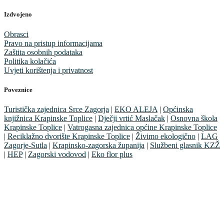
Izdvojeno
Obrasci
Pravo na pristup informacijama
Zaštita osobnih podataka
Politika kolačića
Uvjeti korištenja i privatnost
Poveznice
Turistička zajednica Srce Zagorja
|
EKO ALEJA
|
Općinska
knjižnica Krapinske Toplice
|
Dječji vrtić Maslačak
|
Osnovna škola
Krapinske Toplice
|
Vatrogasna zajednica općine Krapinske Toplice
|
Reciklažno dvorište Krapinske Toplice
|
Živimo ekologično
|
LAG
Zagorje-Sutla
|
Krapinsko-zagorska županija
|
Službeni glasnik KZŽ
|
HEP
|
Zagorski vodovod
|
Eko flor plus