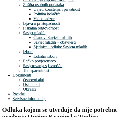
Zaštita osobnih podataka
Uvjeti korištenja i privatnost
Politika kolačića
Videonadzor
Izjava o pristupačnosti
Fiskalna odgovornost
Savjet mladih
Članovi Savjeta mladih
Savjet mladih – obavijesti
Sjednice i odluke Savjeta mladih
Izbori
Lokalni izbori
Etičko povjerenstvo
Savjetovanja s javnošću
Transparentnost
Dokumenti
Osnovni akti
Ostali akti
Obrasci
Projekti
Servisne informacije
Odluka kojom se utvrđuje da nije potrebno 
uređenja Općine Krapinske Toplice