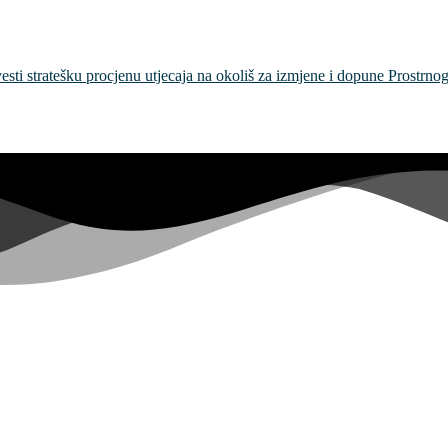
esti stratešku procjenu utjecaja na okoliš za izmjene i dopune Prostrn