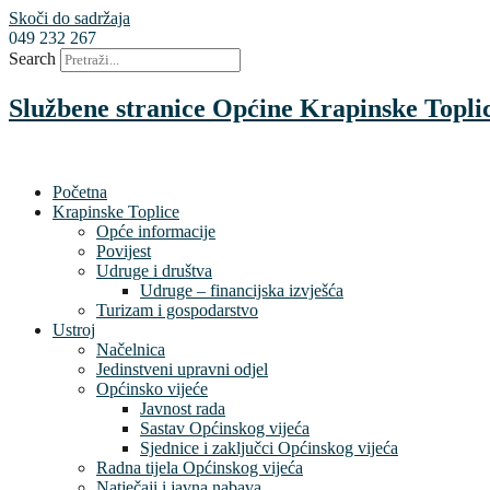
Skoči do sadržaja
049 232 267
Search
Službene stranice Općine Krapinske Topli
Početna
Krapinske Toplice
Opće informacije
Povijest
Udruge i društva
Udruge – financijska izvješća
Turizam i gospodarstvo
Ustroj
Načelnica
Jedinstveni upravni odjel
Općinsko vijeće
Javnost rada
Sastav Općinskog vijeća
Sjednice i zaključci Općinskog vijeća
Radna tijela Općinskog vijeća
Natječaji i javna nabava