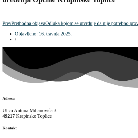
Prev
Prethodna objava
Odluka kojom se utvrđuje da nije potrebno prov
Objavljeno:
16. travnja 2025.
/
Adresa
Ulica Antuna Mihanovića 3
49217
Krapinske Toplice
Kontakt