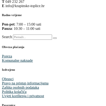
T
049 232 267
E
info@krapinske-toplice.hr
Radno vrijeme
Pon-pet
: 7:00 – 15:00 sati
Pauza
: 10:30 – 11:00 sati
Search
Obveza plaćanja
Poreza
Komunalne naknade
Izdvojeno
Obrasci
Pravo na pristup informacijama
Zaštita osobnih podataka
Politika kolačića
Uvjeti korištenja i privatnost
Poveznice