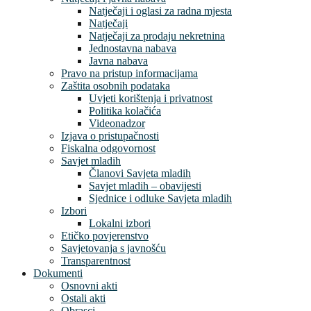
Natječaji i oglasi za radna mjesta
Natječaji
Natječaji za prodaju nekretnina
Jednostavna nabava
Javna nabava
Pravo na pristup informacijama
Zaštita osobnih podataka
Uvjeti korištenja i privatnost
Politika kolačića
Videonadzor
Izjava o pristupačnosti
Fiskalna odgovornost
Savjet mladih
Članovi Savjeta mladih
Savjet mladih – obavijesti
Sjednice i odluke Savjeta mladih
Izbori
Lokalni izbori
Etičko povjerenstvo
Savjetovanja s javnošću
Transparentnost
Dokumenti
Osnovni akti
Ostali akti
Obrasci