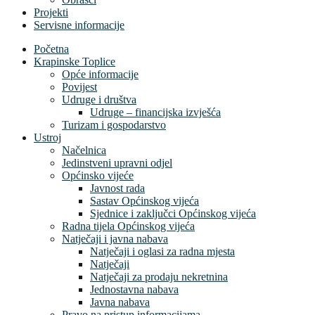
Projekti
Servisne informacije
Početna
Krapinske Toplice
Opće informacije
Povijest
Udruge i društva
Udruge – financijska izvješća
Turizam i gospodarstvo
Ustroj
Načelnica
Jedinstveni upravni odjel
Općinsko vijeće
Javnost rada
Sastav Općinskog vijeća
Sjednice i zaključci Općinskog vijeća
Radna tijela Općinskog vijeća
Natječaji i javna nabava
Natječaji i oglasi za radna mjesta
Natječaji
Natječaji za prodaju nekretnina
Jednostavna nabava
Javna nabava
Pravo na pristup informacijama