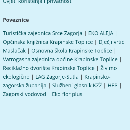
Uvjeti korištenja i privatnost
Poveznice
Turistička zajednica Srce Zagorja
|
EKO ALEJA
|
Općinska knjižnica Krapinske Toplice
|
Dječji vrtić
Maslačak
|
Osnovna škola Krapinske Toplice
|
Vatrogasna zajednica općine Krapinske Toplice
|
Reciklažno dvorište Krapinske Toplice
|
Živimo
ekologično
|
LAG Zagorje-Sutla
|
Krapinsko-
zagorska županija
|
Službeni glasnik KZŽ
|
HEP
|
Zagorski vodovod
|
Eko flor plus