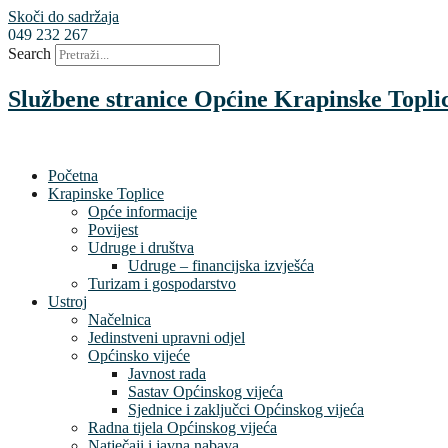
Skoči do sadržaja
049 232 267
Search
Službene stranice Općine Krapinske Topli
Početna
Krapinske Toplice
Opće informacije
Povijest
Udruge i društva
Udruge – financijska izvješća
Turizam i gospodarstvo
Ustroj
Načelnica
Jedinstveni upravni odjel
Općinsko vijeće
Javnost rada
Sastav Općinskog vijeća
Sjednice i zaključci Općinskog vijeća
Radna tijela Općinskog vijeća
Natječaji i javna nabava