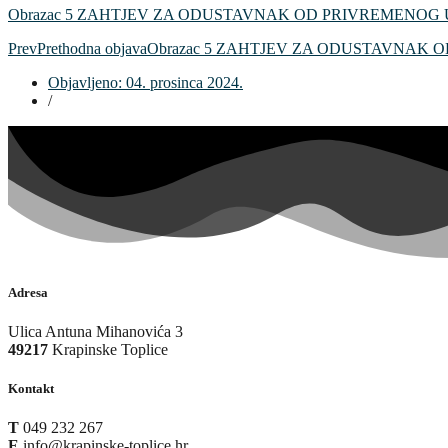
Obrazac 5 ZAHTJEV ZA ODUSTAVNAK OD PRIVREMENOG 
Prev
Prethodna objava
Obrazac 5 ZAHTJEV ZA ODUSTAVNAK 
Objavljeno:
04. prosinca 2024.
/
Adresa
Ulica Antuna Mihanovića 3
49217
Krapinske Toplice
Kontakt
T
049 232 267
E
info@krapinske-toplice.hr