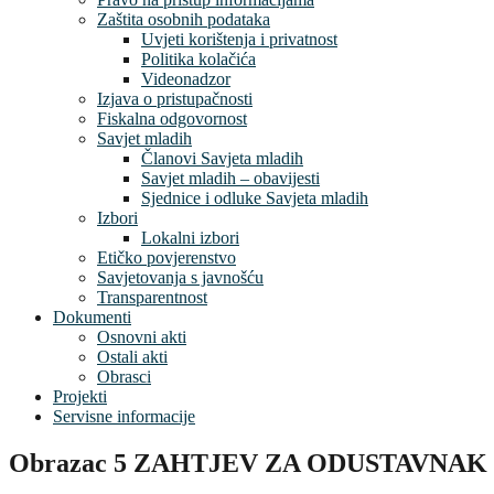
Zaštita osobnih podataka
Uvjeti korištenja i privatnost
Politika kolačića
Videonadzor
Izjava o pristupačnosti
Fiskalna odgovornost
Savjet mladih
Članovi Savjeta mladih
Savjet mladih – obavijesti
Sjednice i odluke Savjeta mladih
Izbori
Lokalni izbori
Etičko povjerenstvo
Savjetovanja s javnošću
Transparentnost
Dokumenti
Osnovni akti
Ostali akti
Obrasci
Projekti
Servisne informacije
Obrazac 5 ZAHTJEV ZA ODUSTAVNA