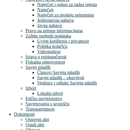
Natječaji i oglasi za radna mjesta
Natječaji
Natječaji za prodaju nekretnina
Jednostavna nabava
Javna nabava
Pravo na pristup informacijama
Zaštita osobnih podataka
Uvjeti korištenja i privatnost
Politika kolačića
Videonadzor
Izjava o pristupačnosti
Fiskalna odgovornost
Savjet mladih
Članovi Savjeta mladih
Savjet mladih – obavijesti
Sjednice i odluke Savjeta mladih
Izbori
Lokalni izbori
Etičko povjerenstvo
Savjetovanja s javnošću
Transparentnost
Dokumenti
Osnovni akti
Ostali akti
Obrasci