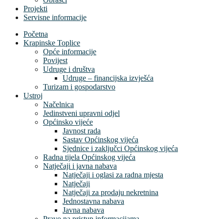
Projekti
Servisne informacije
Početna
Krapinske Toplice
Opće informacije
Povijest
Udruge i društva
Udruge – financijska izvješća
Turizam i gospodarstvo
Ustroj
Načelnica
Jedinstveni upravni odjel
Općinsko vijeće
Javnost rada
Sastav Općinskog vijeća
Sjednice i zaključci Općinskog vijeća
Radna tijela Općinskog vijeća
Natječaji i javna nabava
Natječaji i oglasi za radna mjesta
Natječaji
Natječaji za prodaju nekretnina
Jednostavna nabava
Javna nabava
Pravo na pristup informacijama