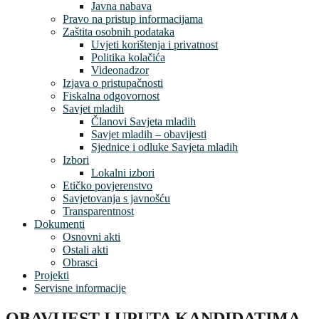
Javna nabava
Pravo na pristup informacijama
Zaštita osobnih podataka
Uvjeti korištenja i privatnost
Politika kolačića
Videonadzor
Izjava o pristupačnosti
Fiskalna odgovornost
Savjet mladih
Članovi Savjeta mladih
Savjet mladih – obavijesti
Sjednice i odluke Savjeta mladih
Izbori
Lokalni izbori
Etičko povjerenstvo
Savjetovanja s javnošću
Transparentnost
Dokumenti
Osnovni akti
Ostali akti
Obrasci
Projekti
Servisne informacije
OBAVIJEST I UPUTA KANDIDATIMA