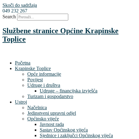
Skoči do sadržaja
049 232 267
Search
Službene stranice Općine Krapinske
Toplice
Početna
Krapinske Toplice
Opće informacije
Povijest
Udruge i društva
Udruge – financijska izvješća
Turizam i gospodarstvo
Ustroj
Načelnica
Jedinstveni upravni odjel
Općinsko vijeće
Javnost rada
Sastav Općinskog vijeća
Sjednice i zaključci Općinskog vijeća