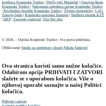
knjižnica Krapinske Toplice
|
Dječji vrtić Maslačak
|
Osnovna škola
Krapinske Toplice
|
Vatrogasna zajednica općine Krapinske Toplice
|
Reciklažno dvorište Krapinske Toplice
|
Živimo ekologično
|
LAG
Zagorje-Sutla
|
Krapinsko-zagorska županija
|
Službeni glasnik KZŽ
|
HEP
|
Zagorski vodovod
|
Eko flor plus
© 2026. – Općina Krapinske Toplice | Sva prava pridržana.
Oblikovanje
Studio za umjetnost i dizajn Nikola Sinković
Ova stranica koristi samo nužne kolačiće.
Odabirom opcije PRIHVATI I ZATVORI
slažete se s uporabom kolačića. Više o
njihovoj uporabi saznajte u našoj Politici
kolačića.
Prihvati i zatvori
pogledaj politiku kolačića