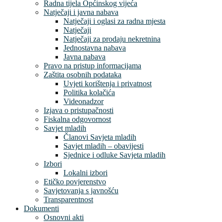
Radna tijela Općinskog vijeća
Natječaji i javna nabava
Natječaji i oglasi za radna mjesta
Natječaji
Natječaji za prodaju nekretnina
Jednostavna nabava
Javna nabava
Pravo na pristup informacijama
Zaštita osobnih podataka
Uvjeti korištenja i privatnost
Politika kolačića
Videonadzor
Izjava o pristupačnosti
Fiskalna odgovornost
Savjet mladih
Članovi Savjeta mladih
Savjet mladih – obavijesti
Sjednice i odluke Savjeta mladih
Izbori
Lokalni izbori
Etičko povjerenstvo
Savjetovanja s javnošću
Transparentnost
Dokumenti
Osnovni akti