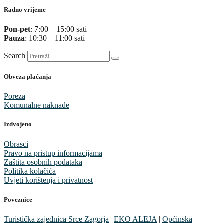
Radno vrijeme
Pon-pet
: 7:00 – 15:00 sati
Pauza
: 10:30 – 11:00 sati
Search
Obveza plaćanja
Poreza
Komunalne naknade
Izdvojeno
Obrasci
Pravo na pristup informacijama
Zaštita osobnih podataka
Politika kolačića
Uvjeti korištenja i privatnost
Poveznice
Turistička zajednica Srce Zagorja
|
EKO ALEJA
|
Općinska