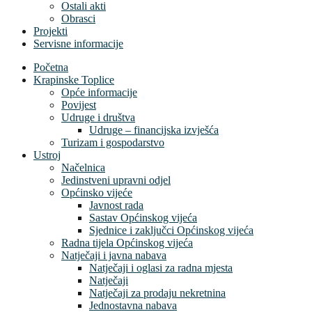
Ostali akti
Obrasci
Projekti
Servisne informacije
Početna
Krapinske Toplice
Opće informacije
Povijest
Udruge i društva
Udruge – financijska izvješća
Turizam i gospodarstvo
Ustroj
Načelnica
Jedinstveni upravni odjel
Općinsko vijeće
Javnost rada
Sastav Općinskog vijeća
Sjednice i zaključci Općinskog vijeća
Radna tijela Općinskog vijeća
Natječaji i javna nabava
Natječaji i oglasi za radna mjesta
Natječaji
Natječaji za prodaju nekretnina
Jednostavna nabava