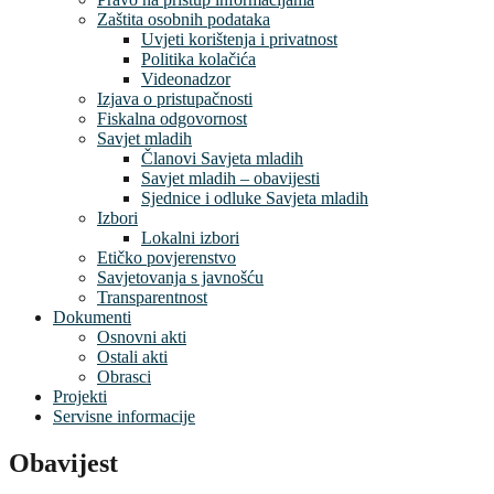
Zaštita osobnih podataka
Uvjeti korištenja i privatnost
Politika kolačića
Videonadzor
Izjava o pristupačnosti
Fiskalna odgovornost
Savjet mladih
Članovi Savjeta mladih
Savjet mladih – obavijesti
Sjednice i odluke Savjeta mladih
Izbori
Lokalni izbori
Etičko povjerenstvo
Savjetovanja s javnošću
Transparentnost
Dokumenti
Osnovni akti
Ostali akti
Obrasci
Projekti
Servisne informacije
Obavijest