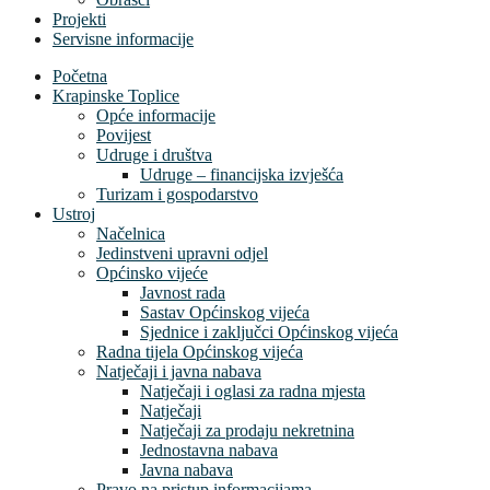
Projekti
Servisne informacije
Početna
Krapinske Toplice
Opće informacije
Povijest
Udruge i društva
Udruge – financijska izvješća
Turizam i gospodarstvo
Ustroj
Načelnica
Jedinstveni upravni odjel
Općinsko vijeće
Javnost rada
Sastav Općinskog vijeća
Sjednice i zaključci Općinskog vijeća
Radna tijela Općinskog vijeća
Natječaji i javna nabava
Natječaji i oglasi za radna mjesta
Natječaji
Natječaji za prodaju nekretnina
Jednostavna nabava
Javna nabava
Pravo na pristup informacijama