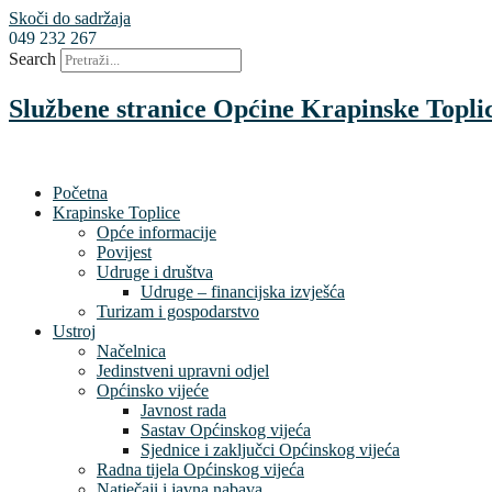
Skoči do sadržaja
049 232 267
Search
Službene stranice Općine Krapinske Topli
Početna
Krapinske Toplice
Opće informacije
Povijest
Udruge i društva
Udruge – financijska izvješća
Turizam i gospodarstvo
Ustroj
Načelnica
Jedinstveni upravni odjel
Općinsko vijeće
Javnost rada
Sastav Općinskog vijeća
Sjednice i zaključci Općinskog vijeća
Radna tijela Općinskog vijeća
Natječaji i javna nabava