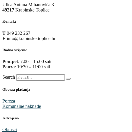
Ulica Antuna Mihanovića 3
49217
Krapinske Toplice
Kontakt
T
049 232 267
E
info@krapinske-toplice.hr
Radno vrijeme
Pon-pet
: 7:00 – 15:00 sati
Pauza
: 10:30 – 11:00 sati
Search
Obveza plaćanja
Poreza
Komunalne naknade
Izdvojeno
Obrasci