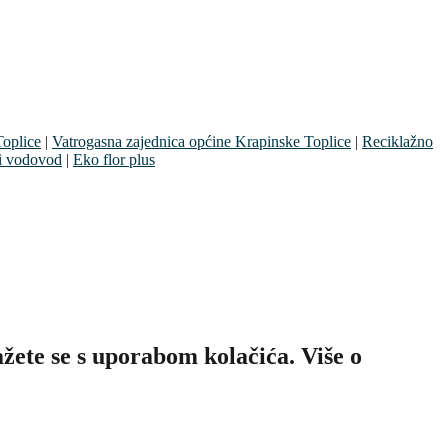
oplice
|
Vatrogasna zajednica općine Krapinske Toplice
|
Reciklažno
i vodovod
|
Eko flor plus
ete se s uporabom kolačića. Više o