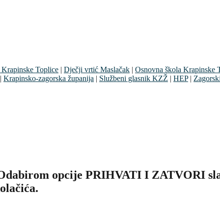
 Krapinske Toplice
|
Dječji vrtić Maslačak
|
Osnovna škola Krapinske T
|
Krapinsko-zagorska županija
|
Službeni glasnik KZŽ
|
HEP
|
Zagorsk
. Odabirom opcije PRIHVATI I ZATVORI slaž
olačića.