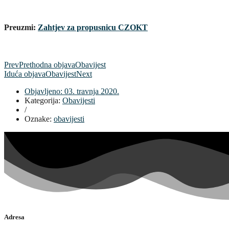
Preuzmi:
Zahtjev za propusnicu CZOKT
Prev
Prethodna objava
Obavijest
Iduća objava
Obavijest
Next
Objavljeno:
03. travnja 2020.
Kategorija:
Obavijesti
/
Oznake:
obavijesti
Adresa