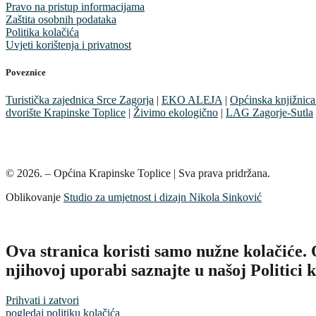
Pravo na pristup informacijama
Zaštita osobnih podataka
Politika kolačića
Uvjeti korištenja i privatnost
Poveznice
Turistička zajednica Srce Zagorja
|
EKO ALEJA
|
Općinska knjižnica
dvorište Krapinske Toplice
|
Živimo ekologično
|
LAG Zagorje-Sutla
© 2026. – Općina Krapinske Toplice | Sva prava pridržana.
Oblikovanje
Studio za umjetnost i dizajn Nikola Sinković
Ova stranica koristi samo nužne kolačiće
njihovoj uporabi saznajte u našoj Politici k
Prihvati i zatvori
pogledaj politiku kolačića