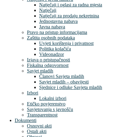
Natječaji i oglasi za radna mjesta
Natječaji
Natječaji za prodaju nekretnina
Jednostavna nabava
Javna nabava
Pravo na pristup informacijama
Zaštita osobnih podataka
Uvjeti korištenja i privatnost
Politika kolačića
Videonadzor
Izjava o pristupačnosti
Fiskalna odgovornost
Savjet mladih
Članovi Savjeta mladih
Savjet mladih – obavijesti
Sjednice i odluke Savjeta mladih
Izbori
Lokalni izbori
Etičko povjerenstvo
Savjetovanja s javnošću
Transparentnost
Dokumenti
Osnovni akti
Ostali akti
Obrasci