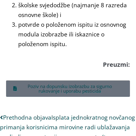
školske svjedodžbe (najmanje 8 razreda
osnovne škole) i
potvrde o položenom ispitu iz osnovnog
modula izobrazbe ili iskaznice o
položenom ispitu.
Preuzmi:
Poziv na dopunsku izobrazbu za sigurno
rukovanje i uporabu pesticida
Prethodna objava
Isplata jednokratnog novčanog
primanja korisnicima mirovine radi ublažavanja