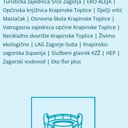
Turistička zajednica Srce Zagorja
|
EKO ALEJA
|
Općinska knjižnica Krapinske Toplice
|
Dječji vrtić
Maslačak
|
Osnovna škola Krapinske Toplice
|
Vatrogasna zajednica općine Krapinske Toplice
|
Reciklažno dvorište Krapinske Toplice
|
Živimo
ekologično
|
LAG Zagorje-Sutla
|
Krapinsko-
zagorska županija
|
Službeni glasnik KZŽ
|
HEP
|
Zagorski vodovod
|
Eko flor plus