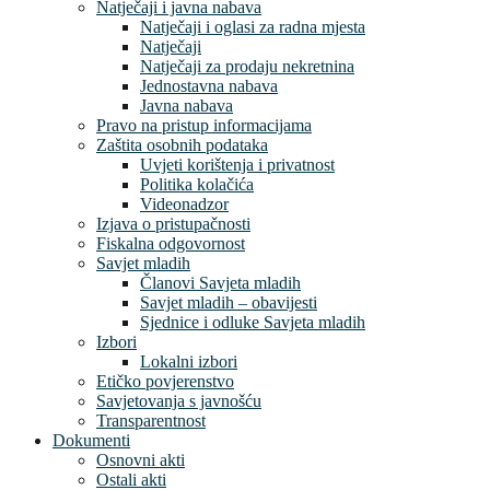
Natječaji i javna nabava
Natječaji i oglasi za radna mjesta
Natječaji
Natječaji za prodaju nekretnina
Jednostavna nabava
Javna nabava
Pravo na pristup informacijama
Zaštita osobnih podataka
Uvjeti korištenja i privatnost
Politika kolačića
Videonadzor
Izjava o pristupačnosti
Fiskalna odgovornost
Savjet mladih
Članovi Savjeta mladih
Savjet mladih – obavijesti
Sjednice i odluke Savjeta mladih
Izbori
Lokalni izbori
Etičko povjerenstvo
Savjetovanja s javnošću
Transparentnost
Dokumenti
Osnovni akti
Ostali akti