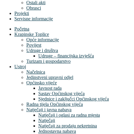
Ostali akti
Obrasci
Projekti
Servisne informacije
Početna
Krapinske Toplice
Opće informacije
Povijest
Udruge i društva
Udruge – financijska izvješća
Turizam i gospodarstvo
Ustroj
Načelnica
Jedinstveni upravni odjel
Općinsko vijeće
Javnost rada
Sastav Općinskog vijeća
Sjednice i zaključci Općinskog vijeća
Radna tijela Općinskog vijeća
Natječaji i javna nabava
Natječaji i oglasi za radna mjesta
Natječaji
Natječaji za prodaju nekretnina
Jednostavna nabava