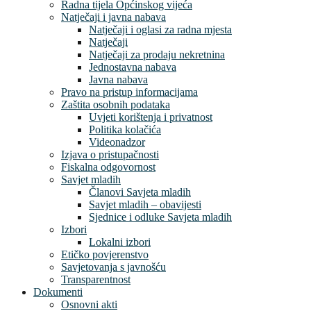
Radna tijela Općinskog vijeća
Natječaji i javna nabava
Natječaji i oglasi za radna mjesta
Natječaji
Natječaji za prodaju nekretnina
Jednostavna nabava
Javna nabava
Pravo na pristup informacijama
Zaštita osobnih podataka
Uvjeti korištenja i privatnost
Politika kolačića
Videonadzor
Izjava o pristupačnosti
Fiskalna odgovornost
Savjet mladih
Članovi Savjeta mladih
Savjet mladih – obavijesti
Sjednice i odluke Savjeta mladih
Izbori
Lokalni izbori
Etičko povjerenstvo
Savjetovanja s javnošću
Transparentnost
Dokumenti
Osnovni akti