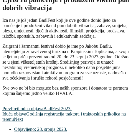
dobrih vibracija
Iza nas je još jedan BadlFest koji je ove godine donio ljeto za
pamćenje i produženi vikend pun dobrih vibracija, zabave, smijeha,
plesa, umjetnosti, dječjih aktivnosti, filmskih projekcija, predstava,
izložbi, sportskih, zabavnih i edukativnih sadržaja.
Zaigrani i šarmantni festival dobio je ime po Jakobu Badlu,
utemeljitelju zdravstvenog turizma u Krapinskim Toplicama, a svoju
je ljetnu priču prezentirao od 20. do 23. srpnja 2023 godine. Održao
se u sjeni višestoljetnih krošnji Središnjeg perivoja te unatoč
nestabilnoj vremenskoj prognozi, u nekoliko dana posjetiteljima
ponudio raznovrstan i atraktivan program za sve uzraste, nadmašio
sva očekivanja i srušio rekord posjećenosti!
Sve ovo ne bi bio moguće bez naših sponzora i donatora te partnera
kojima šaljemo jedno veliko HVALA!
Prev
Prethodna objava
BadlFest 2023.
Iduća objava
Godišnja registracija traktora i traktorskih prikolica na
terenu
Next
Objavljeno:
28. srpnja 2023.