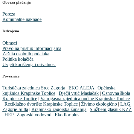
Obveza plaćanja
Poreza
Komunalne naknade
Izdvojeno
Obrasci
Pravo na pristup informacijama
Zaštita osobnih podataka
Politika kolačića
Uvjeti korištenja i privatnost
Poveznice
Turistička zajednica Srce Zagorja
|
EKO ALEJA
|
Općinska
knjižnica Krapinske Toplice
|
Dječji vrtić Maslačak
|
Osnovna škola
Krapinske Toplice
|
Vatrogasna zajednica općine Krapinske Toplice
|
Reciklažno dvorište Krapinske Toplice
|
Živimo ekologično
|
LAG
Zagorje-Sutla
|
Krapinsko-zagorska županija
|
Službeni glasnik KZŽ
|
HEP
|
Zagorski vodovod
|
Eko flor plus