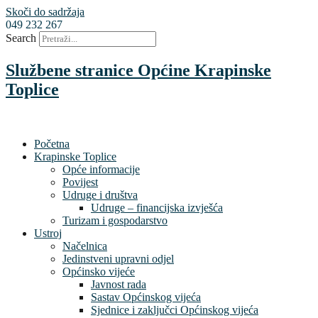
Skoči do sadržaja
049 232 267
Search
Službene stranice Općine Krapinske
Toplice
Početna
Krapinske Toplice
Opće informacije
Povijest
Udruge i društva
Udruge – financijska izvješća
Turizam i gospodarstvo
Ustroj
Načelnica
Jedinstveni upravni odjel
Općinsko vijeće
Javnost rada
Sastav Općinskog vijeća
Sjednice i zaključci Općinskog vijeća