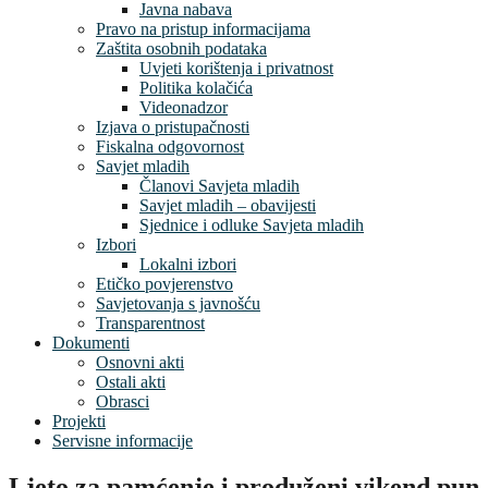
Javna nabava
Pravo na pristup informacijama
Zaštita osobnih podataka
Uvjeti korištenja i privatnost
Politika kolačića
Videonadzor
Izjava o pristupačnosti
Fiskalna odgovornost
Savjet mladih
Članovi Savjeta mladih
Savjet mladih – obavijesti
Sjednice i odluke Savjeta mladih
Izbori
Lokalni izbori
Etičko povjerenstvo
Savjetovanja s javnošću
Transparentnost
Dokumenti
Osnovni akti
Ostali akti
Obrasci
Projekti
Servisne informacije
Ljeto za pamćenje i produženi vikend pun