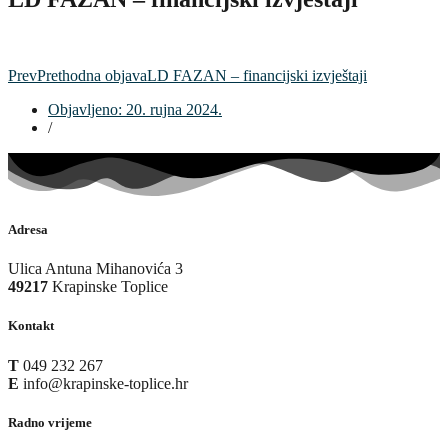
Prev
Prethodna objava
LD FAZAN – financijski izvještaji
Objavljeno:
20. rujna 2024.
/
Adresa
Ulica Antuna Mihanovića 3
49217
Krapinske Toplice
Kontakt
T
049 232 267
E
info@krapinske-toplice.hr
Radno vrijeme