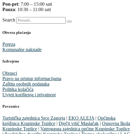
Pon-pet
: 7:00 – 15:00 sati
Pauza
: 10:30 – 11:00 sati
Search
Obveza plaćanja
Poreza
Komunalne naknade
Izdvojeno
Obrasci
Pravo na pristup informacijama
Zaštita osobnih podataka
Politika kolačića
Uvjeti korištenja i privatnost
Poveznice
Turistička zajednica Srce Zagorja
|
EKO ALEJA
|
Općinska
knjižnica Krapinske Toplice
|
Dječji vrtić Maslačak
|
Osnovna škola
Krapinske Toplice
|
Vatrogasna zajednica općine Krapinske Toplice