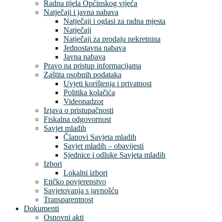
Radna tijela Općinskog vijeća
Natječaji i javna nabava
Natječaji i oglasi za radna mjesta
Natječaji
Natječaji za prodaju nekretnina
Jednostavna nabava
Javna nabava
Pravo na pristup informacijama
Zaštita osobnih podataka
Uvjeti korištenja i privatnost
Politika kolačića
Videonadzor
Izjava o pristupačnosti
Fiskalna odgovornost
Savjet mladih
Članovi Savjeta mladih
Savjet mladih – obavijesti
Sjednice i odluke Savjeta mladih
Izbori
Lokalni izbori
Etičko povjerenstvo
Savjetovanja s javnošću
Transparentnost
Dokumenti
Osnovni akti