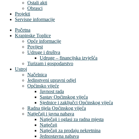
Ostali akti
Obrasci
Projekti
Servisne informacije
Početna
Krapinske Toplice
Opće informacije
Povijest
Udruge i društva
Udruge – financijska izvješća
Turizam i gospodarstvo
Ustroj
Načelnica
Jedinstveni upravni odjel
Općinsko vijeće
Javnost rada
Sastav Općinskog vijeća
Sjednice i zaključci Općinskog vijeća
Radna tijela Općinskog vijeća
Natječaji i javna nabava
Natječaji i oglasi za radna mjesta
Natječaji
Natječaji za prodaju nekretnina
Jednostavna nabava