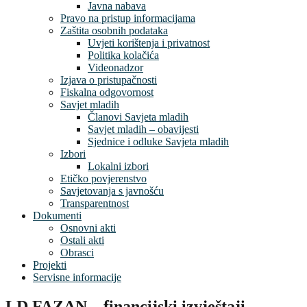
Javna nabava
Pravo na pristup informacijama
Zaštita osobnih podataka
Uvjeti korištenja i privatnost
Politika kolačića
Videonadzor
Izjava o pristupačnosti
Fiskalna odgovornost
Savjet mladih
Članovi Savjeta mladih
Savjet mladih – obavijesti
Sjednice i odluke Savjeta mladih
Izbori
Lokalni izbori
Etičko povjerenstvo
Savjetovanja s javnošću
Transparentnost
Dokumenti
Osnovni akti
Ostali akti
Obrasci
Projekti
Servisne informacije
LD FAZAN – financijski izvještaji