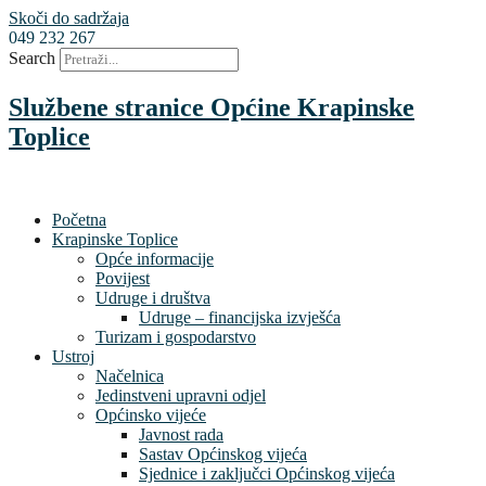
Skoči do sadržaja
049 232 267
Search
Službene stranice Općine Krapinske
Toplice
Početna
Krapinske Toplice
Opće informacije
Povijest
Udruge i društva
Udruge – financijska izvješća
Turizam i gospodarstvo
Ustroj
Načelnica
Jedinstveni upravni odjel
Općinsko vijeće
Javnost rada
Sastav Općinskog vijeća
Sjednice i zaključci Općinskog vijeća