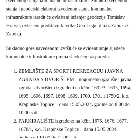
izvedenog stanja komunalne infrastrukture. Snimku izvedenog
stanja i geodetski elaborat izvedenog stanja komunalne
infrastrukture izradit će ovlašteni inženjer geodezije Tomislav
Horvat, ovlašteni predstavnik tvrtke Geo Legin d.o.o. Zabok iz
Zaboka.
Sukladno gore navedenom izvršit će se evidentiranje sljedeće
komunalne infrastrukture prema sljedećem rasporedu:
ZEMLJIŠTE ZA SPORT I REKREACIJU i JAVNA
ZGRADA S DVORIŠTEM – nogometno igralište i javna
zgrada s dvorištem izgrađeni na kčbr. 1692/3, 1693, 1694,
1695, 1696, 1697, 1698, 1699, 1700, 1701 i 1750/2, k.o.
Krapinske Toplice – dana 15.05.2024. godine od 8.00 do
10.00 sati
PARKIRALIŠTE izgrađeno na kčbr. 1675, 1676, 1677,
1678/1, k.o. Krapinske Toplice – dana 15.05.2024.
godine od 10.00 do 11.00 sati