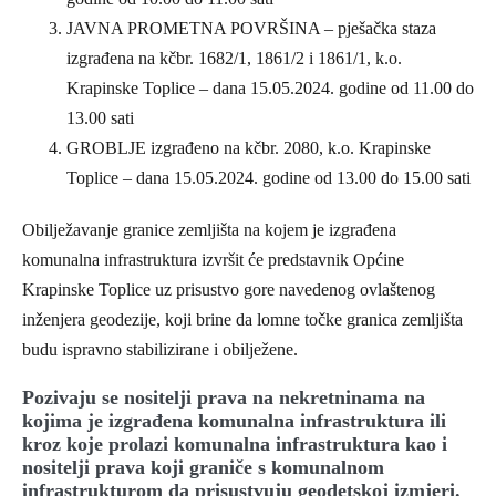
JAVNA PROMETNA POVRŠINA – pješačka staza
izgrađena na kčbr. 1682/1, 1861/2 i 1861/1, k.o.
Krapinske Toplice – dana 15.05.2024. godine od 11.00 do
13.00 sati
GROBLJE izgrađeno na kčbr. 2080, k.o. Krapinske
Toplice – dana 15.05.2024. godine od 13.00 do 15.00 sati
Obilježavanje granice zemljišta na kojem je izgrađena
komunalna infrastruktura izvršit će predstavnik Općine
Krapinske Toplice uz prisustvo gore navedenog ovlaštenog
inženjera geodezije, koji brine da lomne točke granica zemljišta
budu ispravno stabilizirane i obilježene.
Pozivaju se nositelji prava na nekretninama na
kojima je izgrađena komunalna infrastruktura ili
kroz koje prolazi komunalna infrastruktura kao i
nositelji prava koji graniče s komunalnom
infrastrukturom da prisustvuju geodetskoj izmjeri.