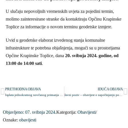
U slučaju nepovoljnih vremenskih uvjeta za pojedini termin,
molimo zainteresirane stranke da kontaktiraju Općinu Krapinske
Toplice za informacije o novom terminu geodetske izmjere.
Uvid u geodetske elaborat izvedenog stanja komunalne
infrastrukture te potrebna objašnjenja, mogući su u prostorijama
Općine Krapinske Toplice, dana
20. svibnja 2024. godine, od
13:00 do 14:00 sati
.
PRETHODNA OBJAVA
IDUĆA OBJAVA
Isplata jednokratnog novčanog primanja korisnicima mirovine
Javni poziv – obavijest o započinjanju postupka evidentiranja nerazvrstanih cesta
Objavljeno:
07. svibnja 2024.
Kategorija:
Obavijesti
/
Oznake:
obavijesti