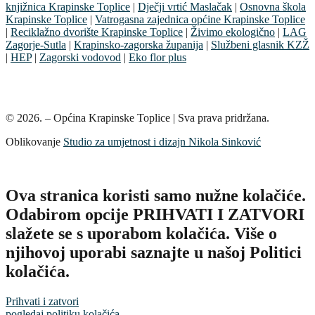
knjižnica Krapinske Toplice
|
Dječji vrtić Maslačak
|
Osnovna škola
Krapinske Toplice
|
Vatrogasna zajednica općine Krapinske Toplice
|
Reciklažno dvorište Krapinske Toplice
|
Živimo ekologično
|
LAG
Zagorje-Sutla
|
Krapinsko-zagorska županija
|
Službeni glasnik KZŽ
|
HEP
|
Zagorski vodovod
|
Eko flor plus
© 2026. – Općina Krapinske Toplice | Sva prava pridržana.
Oblikovanje
Studio za umjetnost i dizajn Nikola Sinković
Ova stranica koristi samo nužne kolačiće.
Odabirom opcije PRIHVATI I ZATVORI
slažete se s uporabom kolačića. Više o
njihovoj uporabi saznajte u našoj Politici
kolačića.
Prihvati i zatvori
pogledaj politiku kolačića