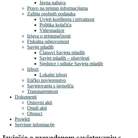
Javna nabava
Pravo na pristup informacijama
Zaštita osobnih podataka
Uvjeti korištenja i privatnost
Politika kolačića
Videonadzor
Izjava o pristupačnosti
Fiskalna odgovornost
Savjet mladih
Članovi Savjeta mladih
Savjet mladih – obavijesti
Sjednice i odluke Savjeta mladih
Izbori
Lokalni izbori
Etičko povjerenstvo
Savjetovanja s javnošću
Transparentnost
Dokumenti
Osnovni akti
Ostali akti
Obrasci
Projekti
Servisne informacije
Izvješće o provedenom savjetovanju s