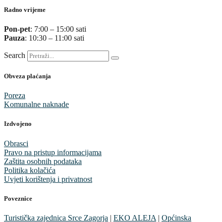
Radno vrijeme
Pon-pet
: 7:00 – 15:00 sati
Pauza
: 10:30 – 11:00 sati
Search
Obveza plaćanja
Poreza
Komunalne naknade
Izdvojeno
Obrasci
Pravo na pristup informacijama
Zaštita osobnih podataka
Politika kolačića
Uvjeti korištenja i privatnost
Poveznice
Turistička zajednica Srce Zagorja
|
EKO ALEJA
|
Općinska