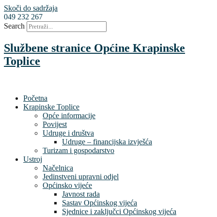
Skoči do sadržaja
049 232 267
Search
Službene stranice Općine Krapinske
Toplice
Početna
Krapinske Toplice
Opće informacije
Povijest
Udruge i društva
Udruge – financijska izvješća
Turizam i gospodarstvo
Ustroj
Načelnica
Jedinstveni upravni odjel
Općinsko vijeće
Javnost rada
Sastav Općinskog vijeća
Sjednice i zaključci Općinskog vijeća