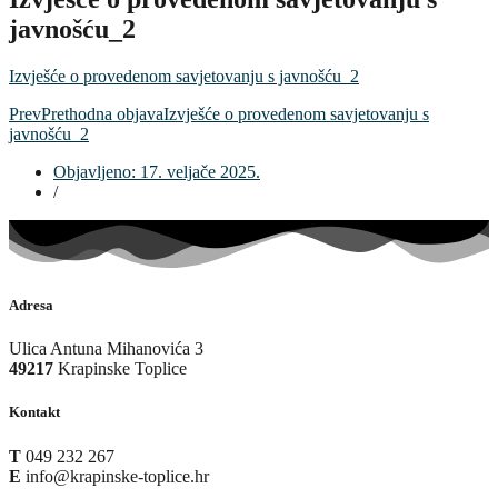
javnošću_2
Izvješće o provedenom savjetovanju s javnošću_2
Prev
Prethodna objava
Izvješće o provedenom savjetovanju s
javnošću_2
Objavljeno:
17. veljače 2025.
/
Adresa
Ulica Antuna Mihanovića 3
49217
Krapinske Toplice
Kontakt
T
049 232 267
E
info@krapinske-toplice.hr