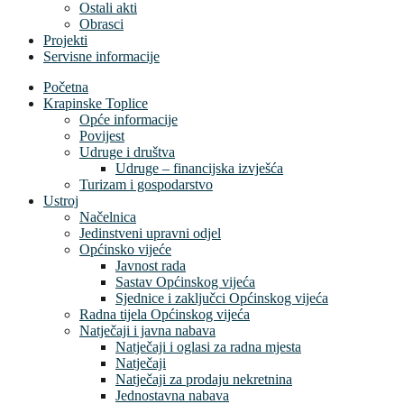
Ostali akti
Obrasci
Projekti
Servisne informacije
Početna
Krapinske Toplice
Opće informacije
Povijest
Udruge i društva
Udruge – financijska izvješća
Turizam i gospodarstvo
Ustroj
Načelnica
Jedinstveni upravni odjel
Općinsko vijeće
Javnost rada
Sastav Općinskog vijeća
Sjednice i zaključci Općinskog vijeća
Radna tijela Općinskog vijeća
Natječaji i javna nabava
Natječaji i oglasi za radna mjesta
Natječaji
Natječaji za prodaju nekretnina
Jednostavna nabava