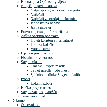
Radna tijela Općinskog vijeća
Natječaji i javna nabava
Natječaji i oglasi za radna mjesta
Natječaji
Natječaji za prodaju nekretnina
Jednostavna nabava
Javna nabava
Pravo na pristup informacijama
Zaštita osobnih podataka
Uvjeti korištenja i privatnost
Politika kolačića
Videonadzor
Izjava o pristupačnosti
Fiskalna odgovornost
Savjet mladih
Članovi Savjeta mladih
Savjet mladih – obavijesti
Sjednice i odluke Savjeta mladih
Izbori
Lokalni izbori
Etičko povjerenstvo
Savjetovanja s javnošću
Transparentnost
Dokumenti
Osnovni akti