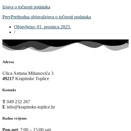
Izjava o točnosti podataka
Prev
Prethodna objava
Izjava o točnosti podataka
Objavljeno:
01. prosinca 2025.
/
Adresa
Ulica Antuna Mihanovića 3
49217
Krapinske Toplice
Kontakt
T
049 232 267
E
info@krapinske-toplice.hr
Radno vrijeme
Pon-pet
: 7:00 – 15:00 sati