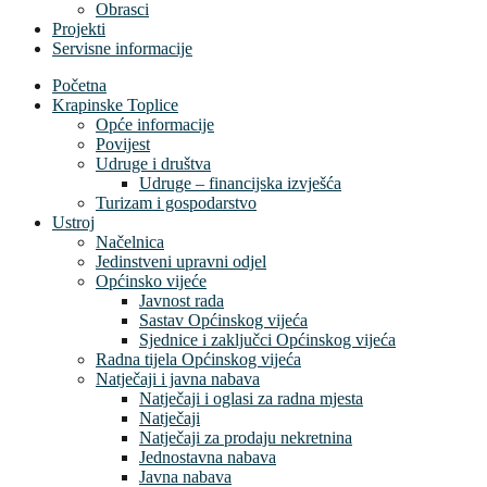
Obrasci
Projekti
Servisne informacije
Početna
Krapinske Toplice
Opće informacije
Povijest
Udruge i društva
Udruge – financijska izvješća
Turizam i gospodarstvo
Ustroj
Načelnica
Jedinstveni upravni odjel
Općinsko vijeće
Javnost rada
Sastav Općinskog vijeća
Sjednice i zaključci Općinskog vijeća
Radna tijela Općinskog vijeća
Natječaji i javna nabava
Natječaji i oglasi za radna mjesta
Natječaji
Natječaji za prodaju nekretnina
Jednostavna nabava
Javna nabava