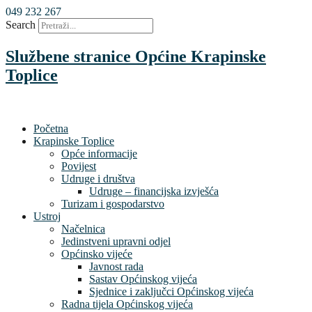
Skoči
049 232 267
do
Search
sadržaja
Službene stranice Općine Krapinske
Toplice
Početna
Krapinske Toplice
Opće informacije
Povijest
Udruge i društva
Udruge – financijska izvješća
Turizam i gospodarstvo
Ustroj
Načelnica
Jedinstveni upravni odjel
Općinsko vijeće
Javnost rada
Sastav Općinskog vijeća
Sjednice i zaključci Općinskog vijeća
Radna tijela Općinskog vijeća