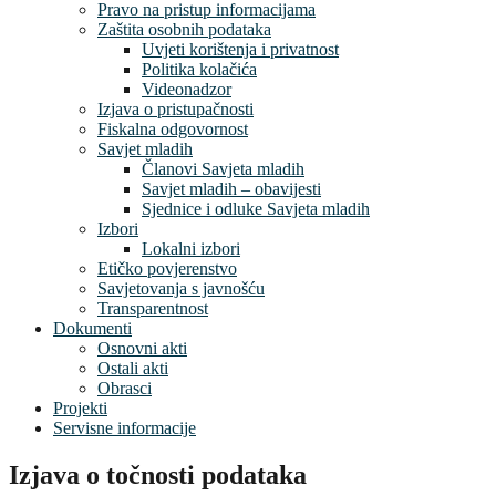
Pravo na pristup informacijama
Zaštita osobnih podataka
Uvjeti korištenja i privatnost
Politika kolačića
Videonadzor
Izjava o pristupačnosti
Fiskalna odgovornost
Savjet mladih
Članovi Savjeta mladih
Savjet mladih – obavijesti
Sjednice i odluke Savjeta mladih
Izbori
Lokalni izbori
Etičko povjerenstvo
Savjetovanja s javnošću
Transparentnost
Dokumenti
Osnovni akti
Ostali akti
Obrasci
Projekti
Servisne informacije
Izjava o točnosti podataka