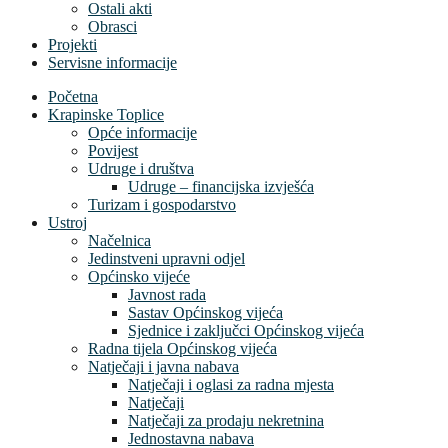
Ostali akti
Obrasci
Projekti
Servisne informacije
Početna
Krapinske Toplice
Opće informacije
Povijest
Udruge i društva
Udruge – financijska izvješća
Turizam i gospodarstvo
Ustroj
Načelnica
Jedinstveni upravni odjel
Općinsko vijeće
Javnost rada
Sastav Općinskog vijeća
Sjednice i zaključci Općinskog vijeća
Radna tijela Općinskog vijeća
Natječaji i javna nabava
Natječaji i oglasi za radna mjesta
Natječaji
Natječaji za prodaju nekretnina
Jednostavna nabava