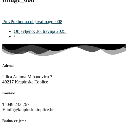
Prev
Prethodna objava
Image_008
Objavljeno:
30. travnja 2025.
/
Adresa
Ulica Antuna Mihanovića 3
49217
Krapinske Toplice
Kontakt
T
049 232 267
E
info@krapinske-toplice.hr
Radno vrijeme