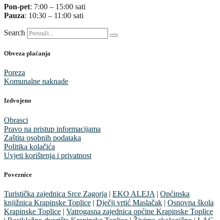
Pon-pet
: 7:00 – 15:00 sati
Pauza
: 10:30 – 11:00 sati
Search
Obveza plaćanja
Poreza
Komunalne naknade
Izdvojeno
Obrasci
Pravo na pristup informacijama
Zaštita osobnih podataka
Politika kolačića
Uvjeti korištenja i privatnost
Poveznice
Turistička zajednica Srce Zagorja
|
EKO ALEJA
|
Općinska
knjižnica Krapinske Toplice
|
Dječji vrtić Maslačak
|
Osnovna škola
Krapinske Toplice
|
Vatrogasna zajednica općine Krapinske Toplice