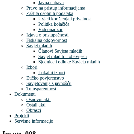
Javna nabava
Pravo na pristup informacijama
Zaštita osobnih podataka
Uvjeti korištenja i privatnost
Politika kolačića
Videonadzor
Izjava o pristupačnosti
Fiskalna odgovornost
Savjet mladih
Članovi Savjeta mladih
Savjet mladih – obavijesti
Sjednice i odluke Savjeta mladih
Izbori
Lokalni izbori
Etičko povjerenstvo
Savjetovanja s javnošću
Transparentnost
Dokumenti
Osnovni akti
Ostali akti
Obrasci
Projekti
Servisne informacije
Image_008