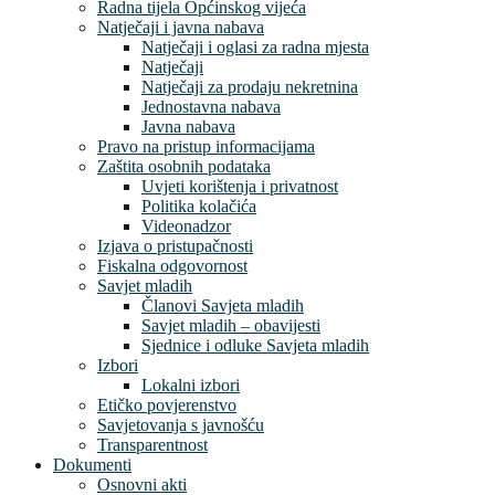
Radna tijela Općinskog vijeća
Natječaji i javna nabava
Natječaji i oglasi za radna mjesta
Natječaji
Natječaji za prodaju nekretnina
Jednostavna nabava
Javna nabava
Pravo na pristup informacijama
Zaštita osobnih podataka
Uvjeti korištenja i privatnost
Politika kolačića
Videonadzor
Izjava o pristupačnosti
Fiskalna odgovornost
Savjet mladih
Članovi Savjeta mladih
Savjet mladih – obavijesti
Sjednice i odluke Savjeta mladih
Izbori
Lokalni izbori
Etičko povjerenstvo
Savjetovanja s javnošću
Transparentnost
Dokumenti
Osnovni akti